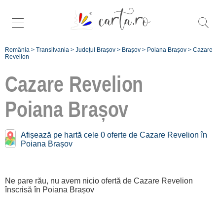
România
>
Transilvania
>
Județul Brașov
>
Brașov
>
Poiana Brașov
>
Cazare
Revelion
Cazare Revelion
Poiana Brașov
Oferte de Revelion în
apropiere de
Poiana Brașov:
Afișează pe hartă cele 0 oferte de Cazare Revelion în
Poiana Brașov
Orașul Brașov
[1 oferte la 7.6 km]
Ne pare rău, nu avem nicio ofertă de Cazare Revelion
înscrisă în Poiana Brașov
Înscrie o unitate
de cazare