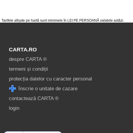
despre C A R T A ®
termeni și condiții
Tarifele afișate pe hartă sunt minimele în LEI PE PERSOANĂ valabile astăzi.
contact
login
CARTA.RO
Ce pot vizita în
despre CARTA ®
Poiana Brașov? »
termeni și condiții
protecția datelor cu caracter personal
înscrie o unitate de cazare
contactează CARTA ®
login