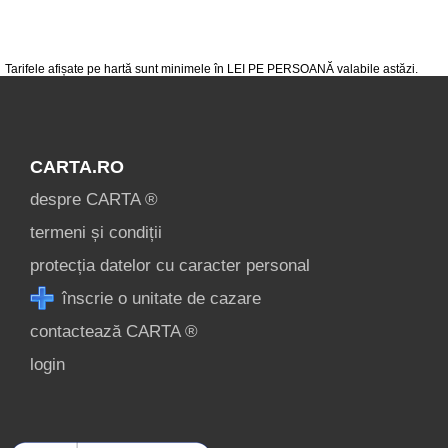
de cazare
despre C A R T A ®
Tarifele afișate pe hartă sunt minimele în LEI PE PERSOANĂ valabile astăzi.
termeni și condiții
contact
CARTA.RO
login
despre CARTA ®
termeni și condiții
protecția datelor cu caracter personal
înscrie o unitate de cazare
contactează CARTA ®
login