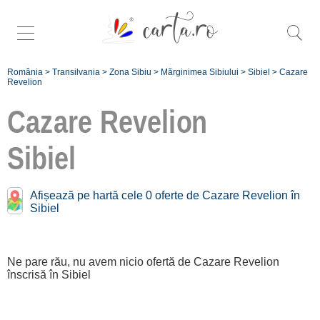
România
>
Transilvania
>
Zona Sibiu
>
Mărginimea Sibiului
>
Sibiel
>
Cazare
Revelion
Cazare Revelion
Sibiel
Oferte de Revelion în
apropiere de
Sibiel:
Afișează pe hartă cele 0 oferte de Cazare Revelion în
Săliște
Sibiel
[1 oferte la 3.5 km]
Râu Sadului
Ne pare rău, nu avem nicio ofertă de Cazare Revelion
[1 oferte la 19.4 km]
înscrisă în Sibiel
Înscrie o unitate