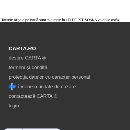
condiții
contact
login
Tarifele afișate pe hartă sunt minimele în LEI PE PERSOANĂ valabile astăzi.
Ce pot vizita în
Straja? »
CARTA.RO
despre CARTA ®
termeni și condiții
protecția datelor cu caracter personal
înscrie o unitate de cazare
contactează CARTA ®
login