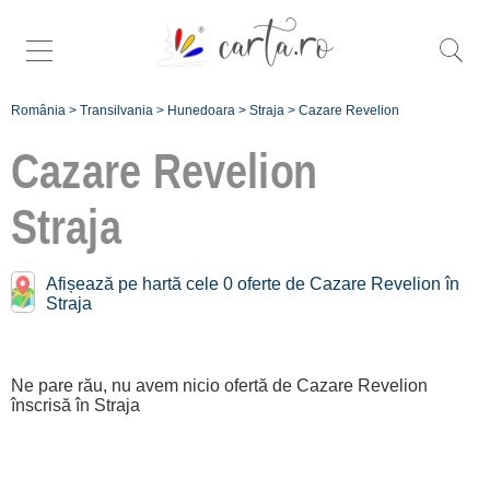
România
>
Transilvania
>
Hunedoara
>
Straja
>
Cazare Revelion
Cazare Revelion
Straja
Înscrie o
Afișează pe hartă cele 0 oferte de Cazare Revelion în
Straja
unitate de
cazare
Ne pare rău, nu avem nicio ofertă de Cazare Revelion
despre C A R T
înscrisă în Straja
A ®
termeni și