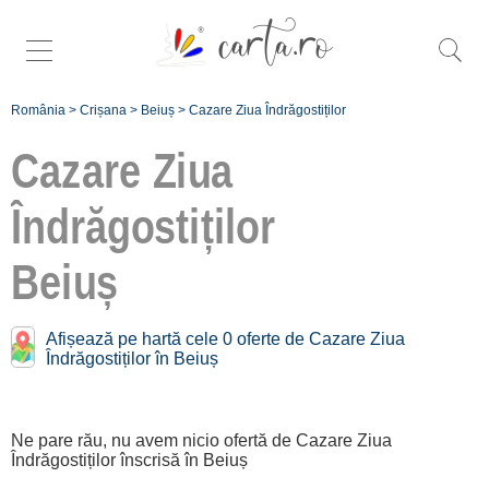
România
>
Crișana
>
Beiuș
>
Cazare Ziua Îndrăgostiților
Cazare Ziua
Îndrăgostiților
Beiuș
Înscrie
o unitate de
cazare
Afișează pe hartă cele 0 oferte de Cazare Ziua
Îndrăgostiților în Beiuș
despre C A
R T A ®
Ne pare rău, nu avem nicio ofertă de Cazare Ziua
termeni și
Îndrăgostiților înscrisă în Beiuș