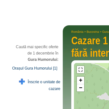
România
>
Bucovina
>
Gura
Cazare 
Caută mai specific oferte
fără inte
de 1 decembrie în
Gura Humorului:
Orașul Gura Humorului [1]
+
Înscrie o unitate de
−
cazare