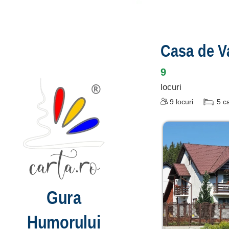
Casa de V
9
locuri
9
locuri
5
c
Gura
Humorului