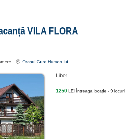
acanță VILA FLORA
amere
Orașul Gura Humorului
Liber
1250
LEI
Întreaga locație - 9 locuri