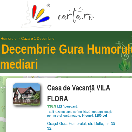
 Humorului
>
Cazare 1 Decembrie
1 Decembrie
Gura Humorul
rme­diari
Casa de Vacanță VILA
FLORA
138,9
LEI
/ persoană
- tarif rezultat când se închiriază Întreaga locație
pentru o singură noapte:
9 locuri, 1250 Lei
Orașul Gura Humorului, str. Delta, nr. 30-
32,