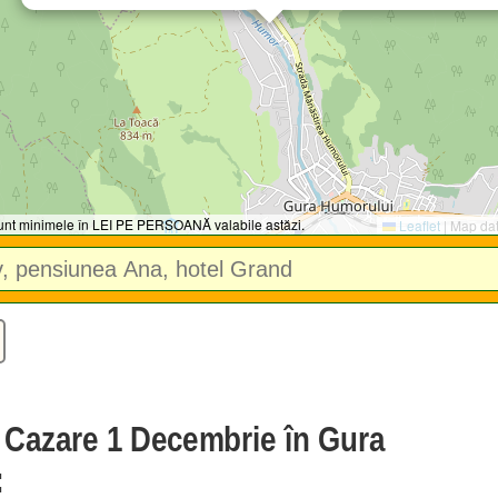
 sunt minimele în LEI PE PERSOANĂ valabile astăzi.
Leaflet
|
Map da
e Cazare 1 Decembrie în Gura
: