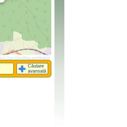
ta ©
OpenStreetMap
contributors
Căutare
avansată