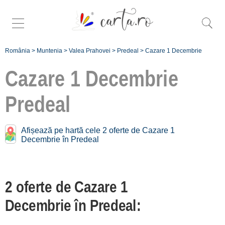
România
>
Muntenia
>
Valea Prahovei
>
Predeal
>
Cazare 1 Decembrie
Cazare 1 Decembrie
Predeal
Oferte de 1 Decembrie în
apropiere de
Predeal:
Afișează pe hartă cele 2 oferte de Cazare 1
Decembrie în Predeal
Bușteni
[5 oferte la 11.1 km]
Sinaia
2 oferte de Cazare 1
[1 oferte la 17.6 km]
Decembrie în Predeal:
Înscrie o unitate