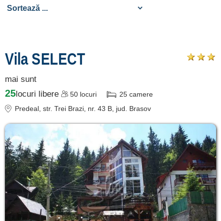
de cazare
despre C A R T A ®
termeni și condiții
Vila SELECT
contact
mai sunt
login
25
locuri libere
50
locuri
25
camere
Ce pot vizita în
Predeal
, str. Trei Brazi, nr. 43 B
, jud. Brasov
Predeal? »