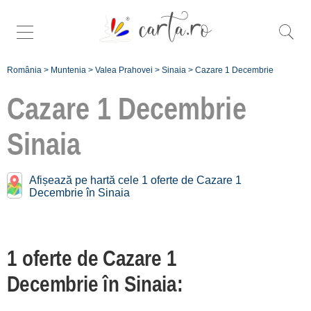
România
>
Muntenia
>
Valea Prahovei
>
Sinaia
>
Cazare 1 Decembrie
Cazare 1 Decembrie
Sinaia
Oferte de 1 Decembrie în
apropiere de
Sinaia:
Afișează pe hartă cele 1 oferte de Cazare 1
Decembrie în Sinaia
Bușteni
[5 oferte la 6.9 km]
Predeal
1 oferte de Cazare 1
[2 oferte la 17.6 km]
Decembrie în Sinaia:
Înscrie o unitate