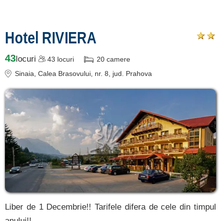
de cazare
Hotel RIVIERA
despre C A R T A ®
termeni și condiții
43
locuri
43
locuri
20
camere
contact
Sinaia
, Calea Brasovului, nr. 8
, jud. Prahova
login
Ce pot vizita în
Sinaia? »
Liber de 1 Decembrie!! Tarifele difera de cele din timpul
anului!!