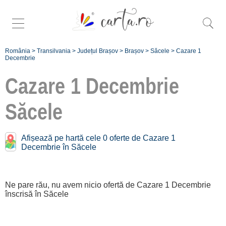
România
>
Transilvania
>
Județul Brașov
>
Brașov
>
Săcele
>
Cazare 1
Decembrie
Cazare 1 Decembrie
Săcele
Înscrie
Afișează pe hartă cele 0 oferte de Cazare 1
o unitate de
Decembrie în Săcele
cazare
despre C A
Ne pare rău, nu avem nicio ofertă de Cazare 1 Decembrie
înscrisă în Săcele
R T A ®
termeni și