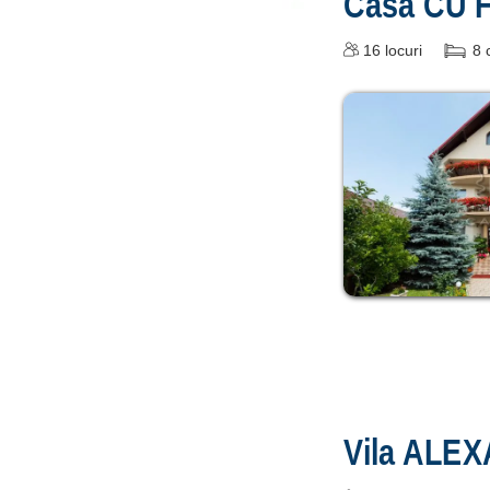
Casa CU 
16
locuri
8
Vila ALE