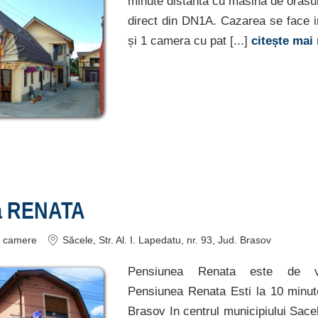
minute distanta cu masina de orasu
direct din DN1A. Cazarea se face i
și 1 camera cu pat [...]
citește mai
a RENATA
camere
Săcele
, Str. Al. I. Lapedatu, nr. 93
, Jud. Brasov
Pensiunea Renata este de v
Pensiunea Renata Esti la 10 minu
Brasov In centrul municipiului Sace