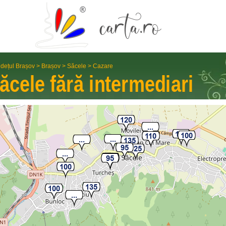
dețul Brașov
>
Brașov
>
Săcele
>
Cazare
ăcele
fără interme­diari