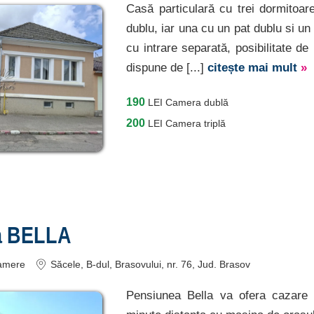
Casă particulară cu trei dormitoa
dublu, iar una cu un pat dublu si un
cu intrare separată, posibilitate de
dispune de [...]
citește mai mult
»
190
LEI
Camera dublă
200
LEI
Camera triplă
a BELLA
amere
Săcele
, B-dul, Brasovului, nr. 76
, Jud. Brasov
Pensiunea Bella va ofera cazare 