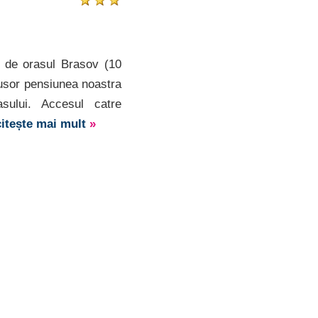
e de orasul Brasov (10
 usor pensiunea noastra
sului. Accesul catre
citește mai mult
»