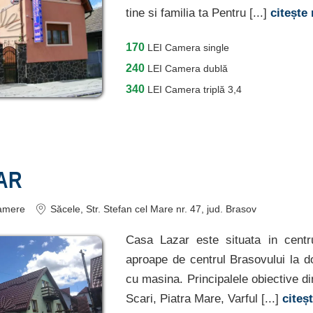
tine si familia ta Pentru [...]
citește
170
LEI
Camera single
240
LEI
Camera dublă
340
LEI
Camera triplă 3,4
AR
amere
Săcele
, Str. Stefan cel Mare nr. 47
, jud. Brasov
Casa Lazar este situata in centr
aproape de centrul Brasovului la 
cu masina. Principalele obiective di
Scari, Piatra Mare, Varful [...]
citeș