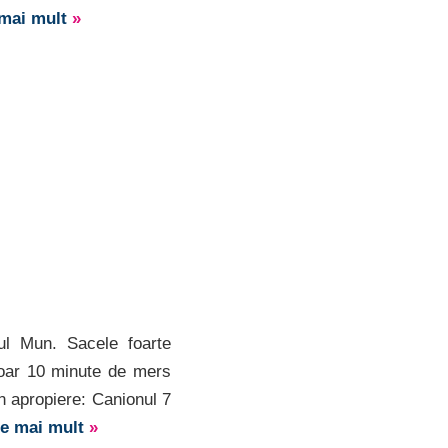
 mai mult
»
ul Mun. Sacele foarte
doar 10 minute de mers
n apropiere: Canionul 7
te mai mult
»