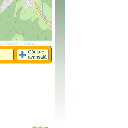
ta ©
OpenStreetMap
contributors
Căutare
avansată