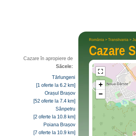
România
>
Transilvania
>
Ju
Cazare
S
Cazare în apropiere de
Săcele:
Tărlungeni
+
[1 oferte la 6.2 km]
−
Orașul Brașov
[52 oferte la 7.4 km]
Sânpetru
[2 oferte la 10.8 km]
Poiana Brașov
[7 oferte la 10.9 km]