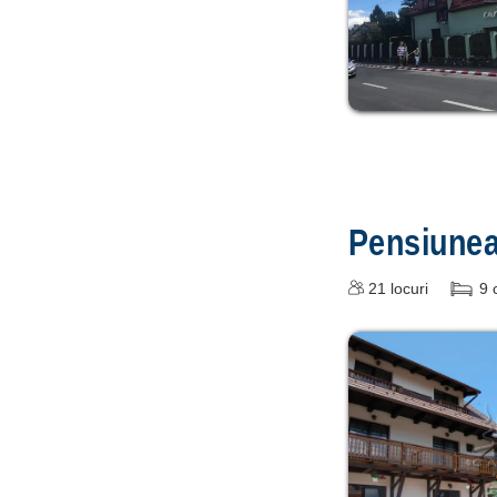
Pensiune
21
locuri
9