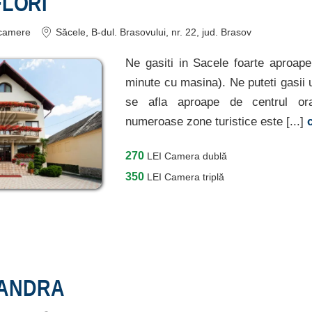
FLORI
camere
Săcele
, B-dul. Brasovului, nr. 22
, jud. Brasov
Ne gasiti in Sacele foarte aproap
minute cu masina). Ne puteti gasii
se afla aproape de centrul ora
numeroase zone turistice este [...]
270
LEI
Camera dublă
350
LEI
Camera triplă
XANDRA