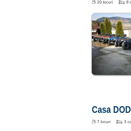
20
locuri
8
Casa DO
7
locuri
3
c