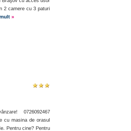
l Braşov cu acces usor
n 2 camere cu 3 paturi
 mult
»
ânzare! 0726092467
te cu masina de orasul
le. Pentru cine? Pentru