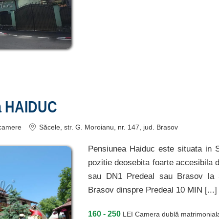
a HAIDUC
camere
Săcele
, str. G. Moroianu, nr. 147
, jud. Brasov
Pensiunea Haiduc este situata in S
pozitie deosebita foarte accesibila 
sau DN1 Predeal sau Brasov la 3
Brasov dinspre Predeal 10 MIN [...
160 - 250
LEI
Camera dublă matrimonial