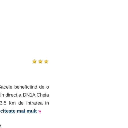
acele beneficiind de o
din directia DN1A Cheia
.5 km de intrarea in
]
citește mai mult
»
a