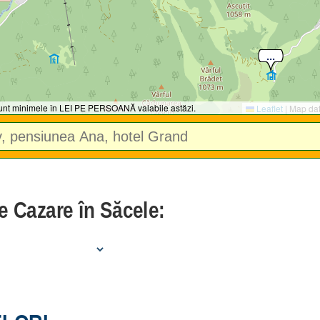
 sunt minimele în LEI PE PERSOANĂ valabile astăzi.
Leaflet
|
Map da
e Cazare în Săcele: