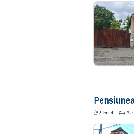
Pensiune
8
locuri
3
c