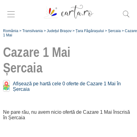
România
>
Transilvania
>
Județul Brașov
>
Țara Făgărașului
>
Șercaia
>
Cazare
1 Mai
Cazare 1 Mai
Șercaia
Înscrie
Afișează pe hartă cele 0 oferte de Cazare 1 Mai în
o unitate de
Șercaia
cazare
despre C A
Ne pare rău, nu avem nicio ofertă de Cazare 1 Mai înscrisă
în Șercaia
R T A ®
termeni și