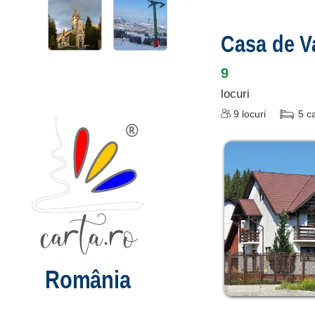
Casa de V
9
locuri
9
locuri
5
c
România