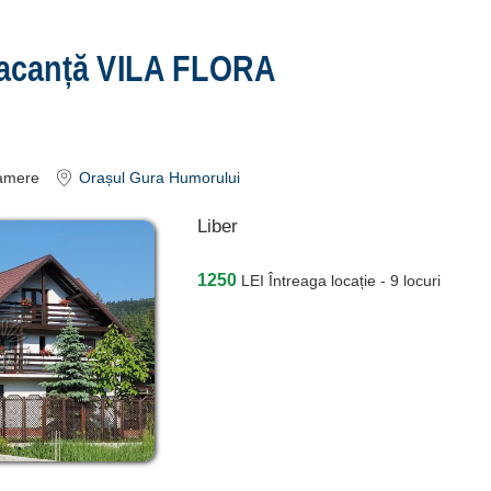
acanță VILA FLORA
amere
Orașul Gura Humorului
Liber
1250
LEI
Întreaga locație - 9 locuri