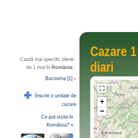
Cazare 1
Caută mai specific oferte
diari
de 1 mai în
România:
Bucovina [1]
Înscrie o unitate de
+
cazare
−
Ce pot vizita în
România? »