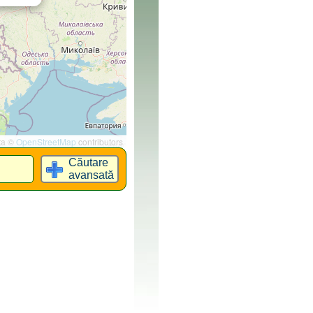
ta ©
OpenStreetMap
contributors
Căutare
avansată