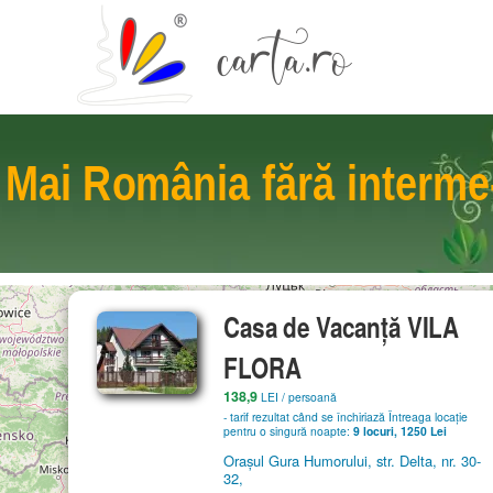
 Mai
România
fără interme
Casa de Vacanță VILA
FLORA
138,9
LEI
/ persoană
- tarif rezultat când se închiriază Întreaga locație
pentru o singură noapte:
9 locuri, 1250 Lei
Orașul Gura Humorului, str. Delta, nr. 30-
32,