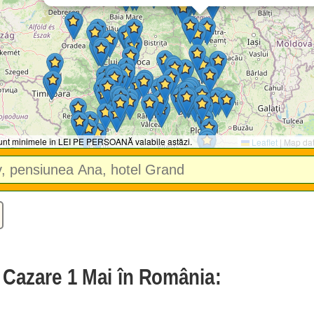
 sunt minimele în LEI PE PERSOANĂ valabile astăzi.
Leaflet
|
Map da
e Cazare 1 Mai în România: