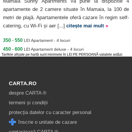
Mamaia Sunny Apartments va pune la dispozitie 4
apartamente de 2 camere situate în Mamaia, la 100 de
metri de plajă. Apartamentele oferă cazare în regim self-
catering, cu Wi-Fi și aer [...]
citește mai mult
»
350 - 550
LEI
Apartament - 4 locuri
450 - 600
LEI
Apartament deluxe - 4 locuri
Tarifele afișate pe hartă sunt minimele în LEI PE PERSOANĂ valabile astăzi.
CARTA.RO
despre CARTA ®
termeni și condiții
protecția datelor cu caracter personal
înscrie o unitate de cazare
contactează CARTA ®