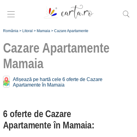
România
>
Litoral
>
Mamaia
>
Cazare Apartamente
Cazare Apartamente
Mamaia
Apartamente în apropiere
de
Mamaia:
Afișează pe hartă cele 6 oferte de Cazare
Apartamente în Mamaia
Constanța
[4 oferte la 8.3 km]
Năvodari
6 oferte de Cazare
[1 oferte la 8.5 km]
Apartamente în Mamaia:
Eforie Nord
[3 oferte la 20.1 km]