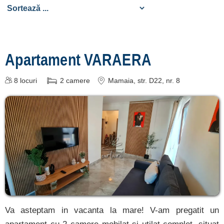
Mangalia
[3 oferte la 48.1 km]
Apartament VARAERA
Înscrie o unitate
de cazare
8
locuri
2
camere
Mamaia
, str. D22, nr. 8
despre C A R T A ®
termeni și condiții
contact
login
Va asteptam in vacanta la mare! V-am pregatit un