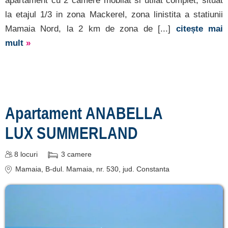
apartament cu 2 camere mobilat si utilat complet, situat
la etajul 1/3 in zona Mackerel, zona linistita a statiunii
Mamaia Nord, la 2 km de zona de [...]
citește mai
mult
»
Apartament ANABELLA
LUX SUMMERLAND
8
locuri
3
camere
Mamaia
, B-dul. Mamaia, nr. 530
, jud. Constanta