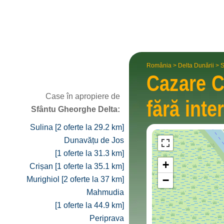
România
>
Delta Dunării
>
S
Cazare 
Case în apropiere de
fără inte
Sfântu Gheorghe Delta:
Sulina [2 oferte la 29.2 km]
Dunavățu de Jos
[1 oferte la 31.3 km]
+
Crișan [1 oferte la 35.1 km]
−
Murighiol [2 oferte la 37 km]
Mahmudia
[1 oferte la 44.9 km]
Periprava