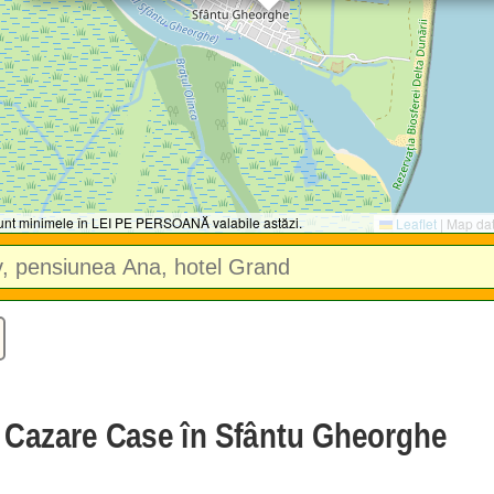
 sunt minimele în LEI PE PERSOANĂ valabile astăzi.
Leaflet
|
Map da
e Cazare Case în Sfântu Gheorghe