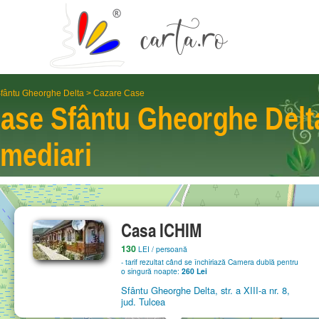
fântu Gheorghe Delta
>
Cazare Case
Case
Sfântu Gheorghe Delt
rme­diari
Casa ICHIM
130
LEI
/ persoană
- tarif rezultat când se închiriază Camera dublă pentru
o singură noapte:
260 Lei
Sfântu Gheorghe Delta, str. a XIII-a nr. 8,
jud. Tulcea