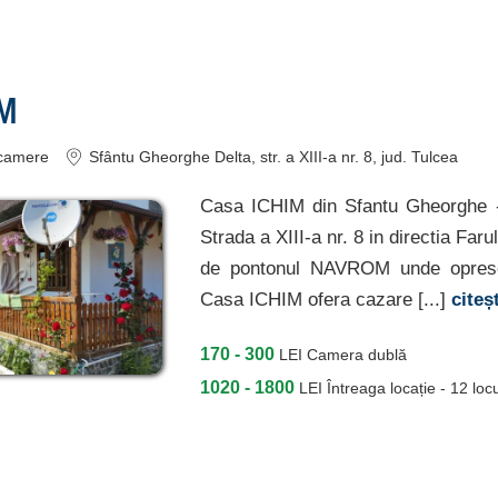
IM
camere
Sfântu Gheorghe Delta
, str. a XIII-a nr. 8
, jud. Tulcea
Casa ICHIM din Sfantu Gheorghe -
Strada a XIII-a nr. 8 in directia Faru
de pontonul NAVROM unde opresc
Casa ICHIM ofera cazare [...]
citeș
170 - 300
LEI
Camera dublă
1020 - 1800
LEI
Întreaga locație - 12 locu