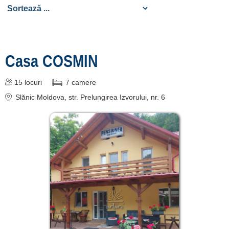
despre C A R T A ®
termeni și condiții
contact
login
Casa COSMIN
Ce pot vizita în Slănic
15
locuri
7
camere
Moldova? »
Slănic Moldova
, str. Prelungirea Izvorului, nr. 6