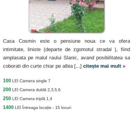
Casa Cosmin este o pensiune noua ce va ofera
intimitate, liniste (departe de zgomotul stradal ), fiind
amplasata pe malul raului Slanic, avand posibilitatea sa
coborati din curte chiar pe albia [...]
citește mai mult
»
100
LEI
Camera single 7
200
LEI
Camera dublă 2,3,5,6
250
LEI
Camera triplă 1,4
1400
LEI
Întreaga locație - 15 locuri