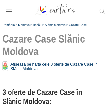
România
>
Moldova
>
Bacău
>
Slănic Moldova
>
Cazare Case
Cazare Case
Slănic
Moldova
Case în apropiere de
Slănic Moldova:
Afișează pe hartă cele 3 oferte de Cazare Case în
Slănic Moldova
Târgu Ocna
[1 oferte la 10.5 km]
3 oferte de Cazare Case în
Înscrie o unitate
Slănic Moldova:
de cazare