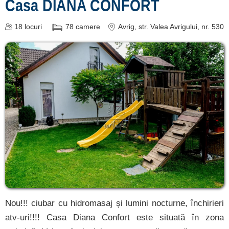
Casa DIANA CONFORT
18
locuri
78
camere
Avrig
, str. Valea Avrigului, nr. 530
Nou!!! ciubar cu hidromasaj și lumini nocturne, închirieri
atv-uri!!!! Casa Diana Confort este situată în zona