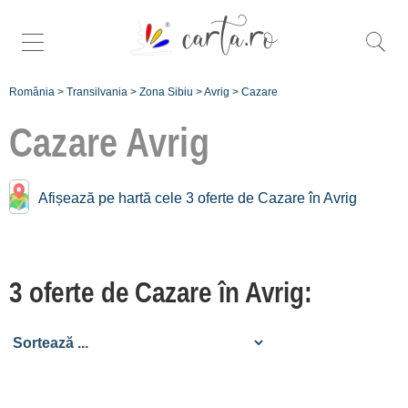
România
>
Transilvania
>
Zona Sibiu
>
Avrig
>
Cazare
Cazare
Avrig
Cazare în apropiere de
Afișează pe hartă cele 3 oferte de Cazare în Avrig
Avrig:
Porumbacu de Sus
3 oferte de Cazare în Avrig:
[3 oferte la 3.4 km]
Sibiu
[18 oferte la 25.4 km]
Mărginimea Sibiului
[26 oferte la 28.2 km]