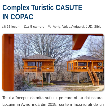
Complex Turistic CASUTE
Slimnic
IN COPAC
[1 oferte la 33.6 km]
Ocna Sibiului
25
locuri
5
camere
Avrig
, Valea Avrigului, JUD. Sibiu
[1 oferte la 35.9 km]
Păltiniș
[5 oferte la 39.2 km]
Apoldu de Sus
[1 oferte la 50.7 km]
Mediaș
[1 oferte la 53 km]
Înscrie o unitate de
Totul a început datorita suflului pe care ni l-a dat natura.
cazare
Locuim in Avrig încă din 2018, suntem înconjurați de un