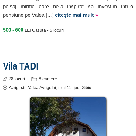
despre C A R T A ®
peisaj mirific care ne-a inspirat sa investim intr-o
termeni și condiții
pensiune pe Valea [...]
citește mai mult
»
contact
500 - 600
LEI
Casuta - 5 locuri
login
Vila TADI
28
locuri
8
camere
Avrig
, str. Valea Avrigului, nr. 511
, jud. Sibiu