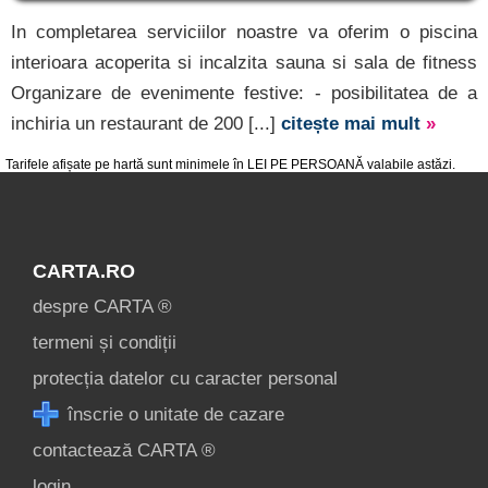
despre C A R T A ®
In completarea serviciilor noastre va oferim o piscina
termeni și condiții
interioara acoperita si incalzita sauna si sala de fitness
contact
Organizare de evenimente festive: - posibilitatea de a
login
inchiria un restaurant de 200 [...]
citește mai mult
»
Tarifele afișate pe hartă sunt minimele în LEI PE PERSOANĂ valabile astăzi.
CARTA.RO
despre CARTA ®
termeni și condiții
protecția datelor cu caracter personal
înscrie o unitate de cazare
contactează CARTA ®
login