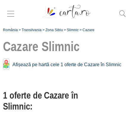
România
>
Transilvania
>
Zona Sibiu
>
Slimnic
>
Cazare
Cazare
Slimnic
Cazare în apropiere de
Afișează pe hartă cele 1 oferte de Cazare în Slimnic
Slimnic:
Ocna Sibiului
1 oferte de Cazare în
[1 oferte la 8.5 km]
Sibiu
Slimnic:
[18 oferte la 14.1 km]
Mărginimea Sibiului
[26 oferte la 24.9 km]