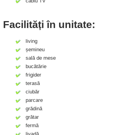
cablu TV
Facilități în unitate:
living
șemineu
sală de mese
bucătărie
frigider
terasă
ciubăr
parcare
grădină
grătar
fermă
livadă