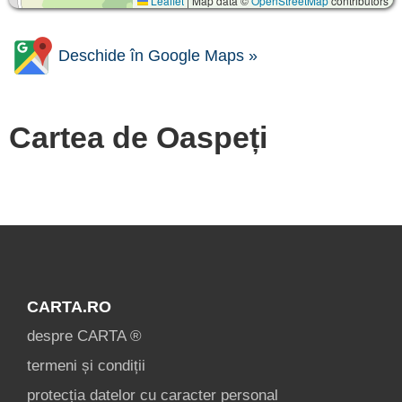
Leaflet
|
Map data ©
OpenStreetMap
contributors
Deschide în Google Maps »
Cartea de Oaspeți
CARTA.RO
despre CARTA ®
termeni și condiții
protecția datelor cu caracter personal