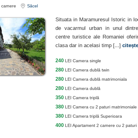
camere
Săcel
Situata in Maramuresul Istoric in lo
de vacarmul urban in unul dintr
centre turistice ale Romaniei oferi
clasa dar in acelasi timp [...]
citeșt
240
LEI
Camera single
280
LEI
Camera dublă twin
280
LEI
Camera dublă matrimoniala
280
LEI
Camera dublă
350
LEI
Camera triplă
380
LEI
Camera cu 2 paturi matrimoniale -
380
LEI
Camera triplă Superioara
400
LEI
Apartament 2 camere cu 2 paturi m