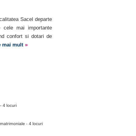
calitatea Sacel departe
e cele mai importante
nd confort si dotari de
e mai mult
»
 4 locuri
atrimoniale - 4 locuri