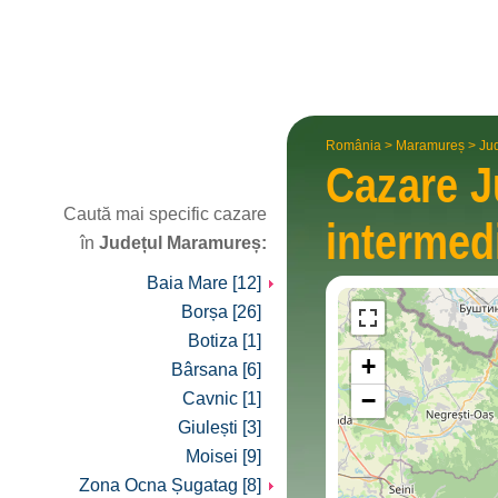
România
>
Maramureș
>
Ju
Cazare
J
Caută mai specific cazare
interme­d
în
Județul Maramureș:
Baia Mare [12]
Borșa [26]
Botiza [1]
+
Bârsana [6]
−
Cavnic [1]
Giulești [3]
Moisei [9]
Zona Ocna Șugatag [8]