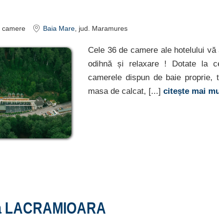
camere
Baia Mare
, jud. Maramures
Cele 36 de camere ale hotelului vă 
odihnă și relaxare ! Dotate la c
camerele dispun de baie proprie, t
masa de calcat, [...]
citește mai m
a LACRAMIOARA