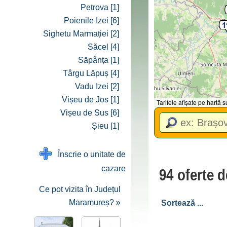
Petrova [1]
Poienile Izei [6]
Sighetu Marmației [2]
Săcel [4]
Săpânța [1]
Târgu Lăpuș [4]
Vadu Izei [2]
Vișeu de Jos [1]
Tarifele afișate pe hartă
Vișeu de Sus [6]
Șieu [1]
Înscrie o unitate de
cazare
94 oferte 
Ce pot vizita în Județul
Maramureș? »