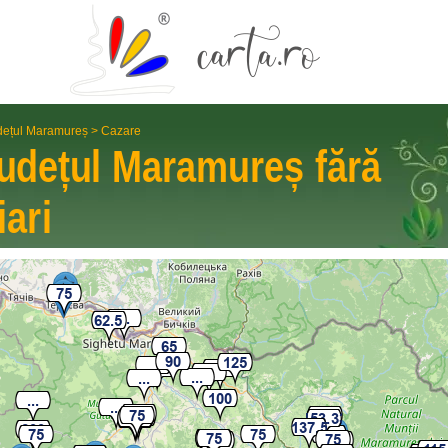
dețul Maramureș
>
Cazare
udețul Maramureș
fără
iari