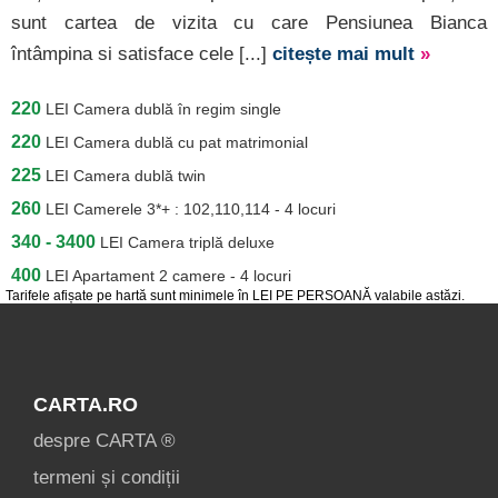
sunt cartea de vizita cu care Pensiunea Bianca
întâmpina si satisface cele [...]
citește mai mult
»
220
LEI
Camera dublă în regim single
220
LEI
Camera dublă cu pat matrimonial
225
LEI
Camera dublă twin
260
LEI
Camerele 3*+ : 102,110,114 - 4 locuri
340 - 3400
LEI
Camera triplă deluxe
400
LEI
Apartament 2 camere - 4 locuri
Tarifele afișate pe hartă sunt minimele în LEI PE PERSOANĂ valabile astăzi.
CARTA.RO
despre CARTA ®
termeni și condiții