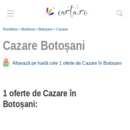
România
>
Moldova
>
Botoșani
>
Cazare
Cazare
Botoșani
Caută mai
Afișează pe hartă cele 1 oferte de Cazare în Botoșani
specific cazare
în
Botoșani:
1 oferte de Cazare în
Orasul
Botoșani [1]
Botoșani:
Înscrie o
unitate de