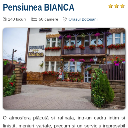
Pensiunea BIANCA
cazare
despre C A R
140
locuri
50
camere
Orasul Botoșani
T A ®
termeni și
condiții
contact
login
O atmosfera plăcută si rafinata, intr-un cadru intim si
liniștit, meniuri variate, precum si un serviciu ireproșabil