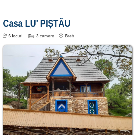
Casa LU' PIȘTĂU
6
locuri
3
camere
Breb