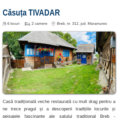
Căsuța TIVADAR
6
locuri
2
camere
Breb
, nr. 312
, jud. Maramures
Casă tradițională veche restaurată cu mult drag pentru a
ne trece pragul și a descoperii tradițiile locurile și
peisajele fascinante ale satului tradițional Breb -