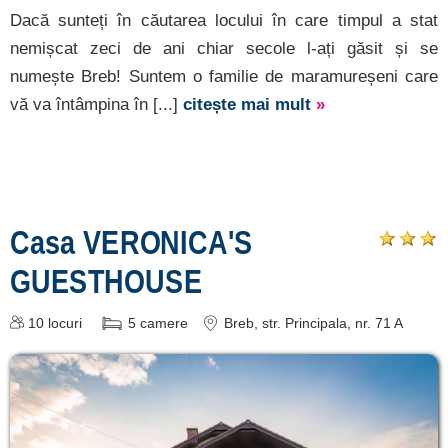
Dacă sunteți în căutarea locului în care timpul a stat
nemișcat zeci de ani chiar secole l-ați găsit și se
numește Breb! Suntem o familie de maramureșeni care
vă va întâmpina în [...]
citește mai mult
»
Casa VERONICA'S
GUESTHOUSE
10
locuri
5
camere
Breb
, str. Principala, nr. 71 A