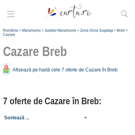
România
>
Maramureș
>
Județul Maramureș
>
Zona Ocna Șugatag
>
Breb
>
Cazare
Cazare
Breb
Cazare în apropiere de
Afișează pe hartă cele 7 oferte de Cazare în Breb
Breb:
Desești
[1 oferte la 4.6 km]
7 oferte de Cazare în Breb:
Înscrie o unitate
de cazare