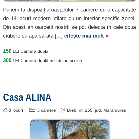
Punem la dispoziția oaspeților 7 camere cu o capacitate
de 14 locuri modern utilate cu un interior specific zonei.
Din acest an oaspeții nostrii se pot delecta în cele doua
ciubere cu apa sărata [...]
citește mai mult
»
150
LEI
Camera dublă
300
LEI
Camera dublă mic dejun si cina
Casa ALINA
8
locuri
3
camere
Breb
, nr. 255
, jud. Maramures