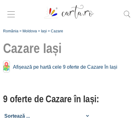
România
>
Moldova
>
Iași
>
Cazare
Cazare
Iași
Cazare în apropiere de
Afișează pe hartă cele 9 oferte de Cazare în Iași
Iași:
Vaslui
9 oferte de Cazare în Iași:
[3 oferte la 58.6 km]
Bacău
[24 oferte la 83.3 km]
Neamț
[6 oferte la 85.3 km]