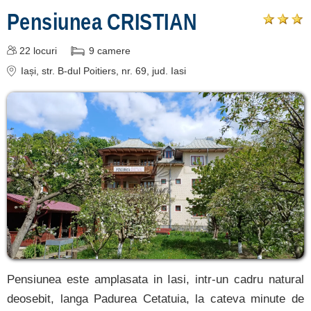
Pensiunea CRISTIAN
Botoșani
[1 oferte la 95.2 km]
22
locuri
9
camere
Vrancea
Iași
, str. B-dul Poitiers, nr. 69
, jud. Iasi
[5 oferte la 147.4 km]
Galați
[2 oferte la 195.8 km]
Înscrie o unitate de
cazare
despre C A R T A ®
termeni și condiții
contact
Pensiunea este amplasata in Iasi, intr-un cadru natural
login
deosebit, langa Padurea Cetatuia, la cateva minute de