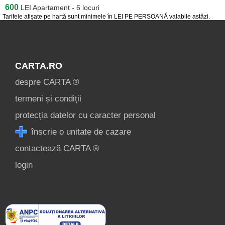
600
LEI
Apartament - 6 locuri
Tarifele afișate pe hartă sunt minimele în LEI PE PERSOANĂ valabile astăzi.
CARTA.RO
despre CARTA ®
termeni și condiții
protecția datelor cu caracter personal
înscrie o unitate de cazare
contactează CARTA ®
login