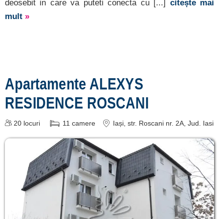
deosebit in care va puteti conecta cu [...]
citește mai
mult
»
Apartamente ALEXYS
RESIDENCE ROSCANI
20
locuri
11
camere
Iași
, str. Roscani nr. 2A
, Jud. Iasi