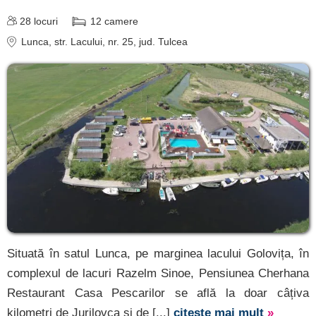
de cazare
28
locuri
12
camere
Lunca
, str. Lacului, nr. 25
, jud. Tulcea
despre C A R T A ®
termeni și condiții
contact
login
Situată în satul Lunca, pe marginea lacului Golovița, în
complexul de lacuri Razelm Sinoe, Pensiunea Cherhana
Restaurant Casa Pescarilor se află la doar câțiva
kilometri de Jurilovca și de [...]
citește mai mult
»