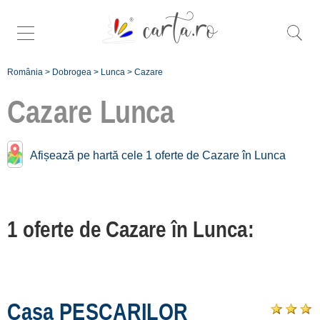
România
>
Dobrogea
>
Lunca
>
Cazare
Cazare
Lunca
Cazare în apropiere de
Afișează pe hartă cele 1 oferte de Cazare în Lunca
Lunca:
Jurilovca
1 oferte de Cazare în Lunca:
[2 oferte la 9.2 km]
Greci
[2 oferte la 65.7 km]
Casa PESCARILOR
Înscrie o unitate