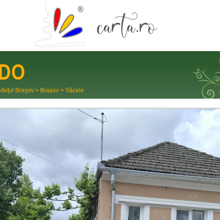
DO
dețul Brașov
>
Brașov
>
Săcele