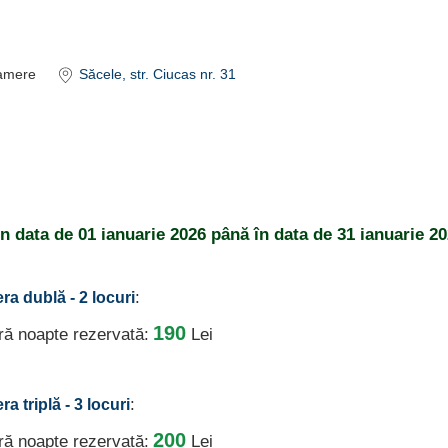
amere
Săcele
, str. Ciucas nr. 31
din data de
01 ianuarie 2026
până în data de
31 ianuarie 20
:
ra dublă - 2 locuri
190
ură noapte rezervată:
Lei
:
a triplă - 3 locuri
200
ură noapte rezervată:
Lei