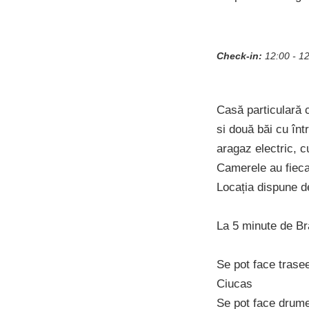
Check-in:
12:00 - 1
Casă particulară c
si două băi cu înt
aragaz electric, c
Camerele au fieca
Locația dispune de
La 5 minute de Br
Se pot face trasee
Ciucas
Se pot face drumet