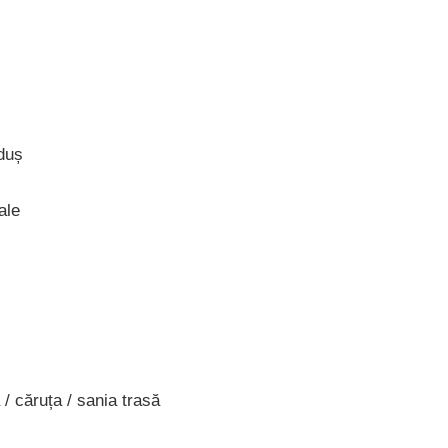
duș
ale
/ căruța / sania trasă