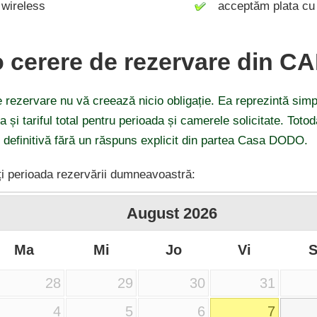
wireless
acceptăm plata cu 
o cerere de rezervare din C
 rezervare nu vă creează nicio obligație. Ea reprezintă simp
ea și tariful total pentru perioada și camerele solicitate. Tot
i definitivă fără un răspuns explicit din partea Casa DODO.
i perioada rezervării dumneavoastră:
August
2026
Ma
Mi
Jo
Vi
28
29
30
31
4
5
6
7