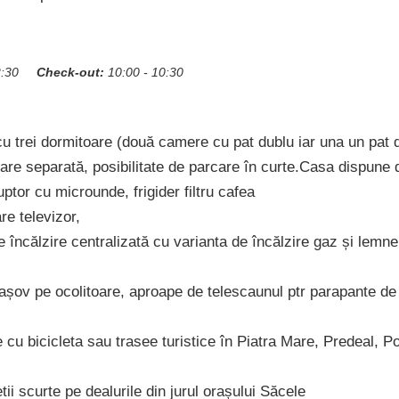
2:30
Check-out:
10:00 - 10:30
u trei dormitoare (două camere cu pat dublu iar una un pat d
rare separată, posibilitate de parcare în curte.Casa dispune 
uptor cu microunde, frigider filtru cafea
re televizor,
 încălzire centralizată cu varianta de încălzire gaz și lemne
așov pe ocolitoare, aproape de telescaunul ptr parapante de
 cu bicicleta sau trasee turistice în Piatra Mare, Predeal, P
ii scurte pe dealurile din jurul orașului Săcele