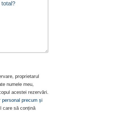
ervare, proprietarul
rate numele meu,
opul acestei rezervări.
er personal precum și
l care să conțină