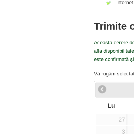
internet 
Trimite 
Această cerere de
afla disponibilitat
este confirmată ș
Vă rugăm selectaț
Lu
27
3