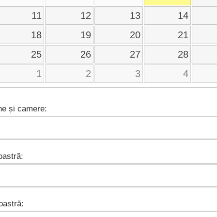
11
12
13
14
18
19
20
21
25
26
27
28
1
2
3
4
e și camere:
astră:
astră: