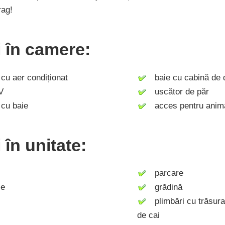
rag!
ți în camere:
u aer condiționat
baie cu cabină de 
V
uscător de păr
cu baie
acces pentru anim
i în unitate:
parcare
ie
grădină
plimbări cu trăsura 
de cai