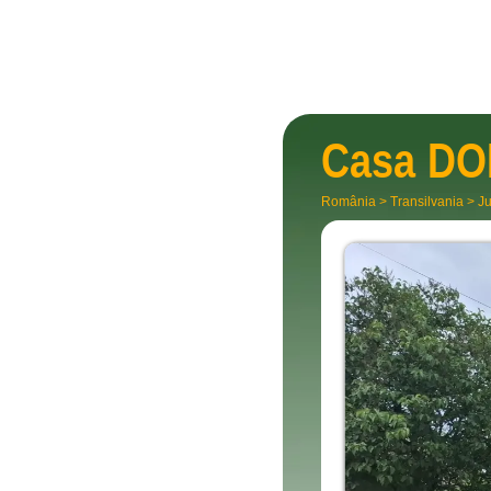
Casa
DO
România
>
Transilvania
>
Ju