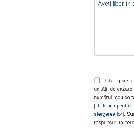
Înțeleg și su
unității de cazar
numărul meu de te
[
click aici pentru
ștergerea lor
]. Su
răspunsuri la cer