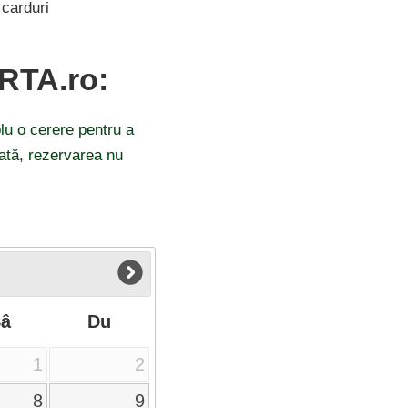
carduri
ARTA.ro:
lu o cerere pentru a
odată, rezervarea nu
Sâ
Du
1
2
8
9