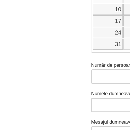
10
17
24
31
Număr de persoan
Numele dumneavo
Mesajul dumneavo