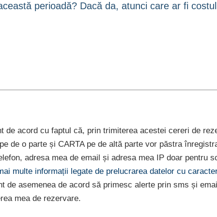
nt de acord cu faptul că, prin trimiterea acestei cereri de rez
e pe de o parte și CARTA pe de altă parte vor păstra înregist
lefon, adresa mea de email și adresa mea IP doar pentru sc
 mai multe informații legate de prelucrarea datelor cu caract
nt de asemenea de acord să primesc alerte prin sms și emai
erea mea de rezervare.