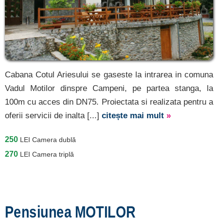
Ocoliș
[1 oferte la 39.5 km]
Remeți
[1 oferte la 55.3 km]
Cabana Cotul Ariesului se gaseste la intrarea in comuna
Înscrie o unitate de
Vadul Motilor dinspre Campeni, pe partea stanga, la
cazare
100m cu acces din DN75. Proiectata si realizata pentru a
oferii servicii de inalta [...]
citește mai mult
»
despre C A R T A ®
termeni și condiții
250
LEI
Camera dublă
contact
270
LEI
Camera triplă
login
Pensiunea MOTILOR