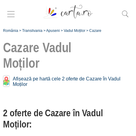
România
>
Transilvania
>
Apuseni
>
Vadul Moților
>
Cazare
Cazare
Vadul
Moților
Cazare în apropiere de
Vadul Moților:
Afișează pe hartă cele 2 oferte de Cazare în Vadul
Moților
Albac
[12 oferte la 5.8 km]
Vidra [2 oferte la 5.9 km]
2 oferte de Cazare în Vadul
Horea
Moților:
[1 oferte la 11.6 km]
Garda de Sus