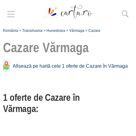
România
>
Transilvania
>
Hunedoara
>
Vărmaga
>
Cazare
Cazare
Vărmaga
Cazare în apropiere de
Afișează pe hartă cele 1 oferte de Cazare în Vărmaga
Vărmaga:
Deva
1 oferte de Cazare în
[3 oferte la 9.7 km]
Cristur
Vărmaga:
[1 oferte la 13.4 km]
Râușor
[1 oferte la 59.2 km]