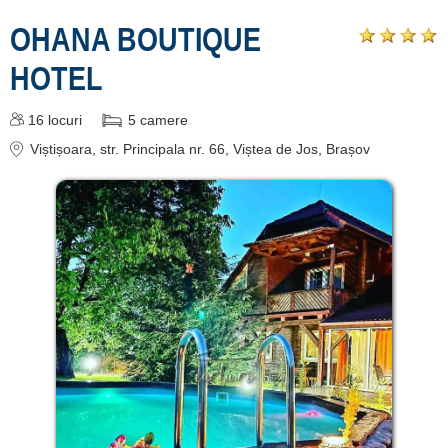
cazare
OHANA BOUTIQUE
HOTEL
despre C A R T A ®
termeni și condiții
16
locuri
5
camere
contact
Viștișoara
, str. Principala nr. 66, Viștea de Jos, Brașov
login