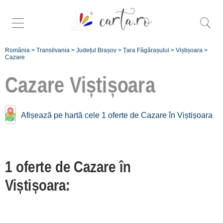
România
>
Transilvania
>
Județul Brașov
>
Țara Făgărașului
>
Viștișoara
>
Cazare
Cazare
Viștișoara
Cazare în apropiere de
Afișează pe hartă cele 1 oferte de Cazare în Viștișoara
Viștișoara:
Sâmbăta
[13 oferte la 12.6 km]
1 oferte de Cazare în
Șercaia
Viștișoara:
[1 oferte la 32.9 km]
Înscrie o unitate de