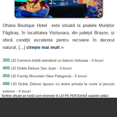
Ohana Boutique Hotel este situată la poalele Munților
Făgăraș, în localitatea Viștișoara, din județul Brașov, și
oferă condiții excelente pentru recreere în decorul
natural, [...]
citește mai mult
»
350
LEI
Camera dublă standard cu balcon Ushuaia - 3 locuri
400
LEI
Dubla Deluxe San Juan - 3 locuri
450
LEI
Family Mountain View Patagonia - 5 locuri
490
LEI
Dubla Deluxe Iguazu cu iesire privata la curte si jacuzzi
exterior - 4 locuri
Tarifele afișate pe hartă sunt minimele în LEI PE PERSOANĂ valabile astăzi.