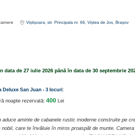
camere
Viștișoara
, str. Principala nr. 66, Viștea de Jos, Brașov
din data de
27 iulie 2026
până în data de
30 septembrie 20
:
a Deluxe San Juan - 3 locuri
400
ură noapte rezervată:
Lei
aduce aminte de cabanele rustic moderne construite pe cres
 nobil, care te învăluie în miros proaspăt de munte. Camera