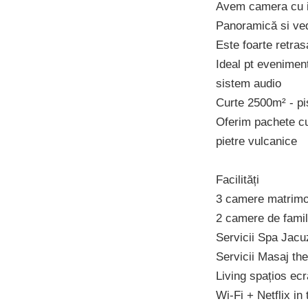
Avem camera cu ie
Panoramică si ved
Este foarte retrasa
Ideal pt eveniment
sistem audio
Curte 2500m² - pi
Oferim pachete cu 
pietre vulcanice
Facilități
3 camere matrimon
2 camere de famili
Servicii Spa Jacu
Servicii Masaj the
Living spațios ec
Wi-Fi + Netflix in