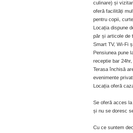
culinare) și vizit
oferă facilități mu
pentru copii, cur
Locația dispune d
păr și articole de
Smart TV, Wi-Fi ș
Pensiunea pune la
receptie bar 24hr,
Terasa închisă are
evenimente private
Locația oferă caz
Se oferă acces la 
și nu se doresc ser
Cu ce suntem deo