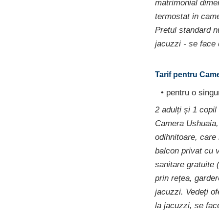
matrimonial dime
termostat in camer
Pretul standard nu
jacuzzi - se face
Tarif pentru Came
• pentru o sing
2 adulți și 1 copil
Camera Ushuaia, 
odihnitoare, care
balcon privat cu v
sanitare gratuite 
prin rețea, garde
jacuzzi. Vedeți of
la jacuzzi, se fa