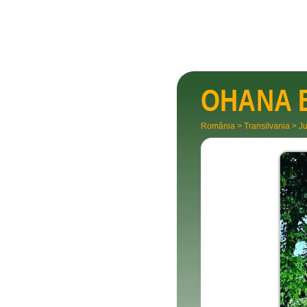
OHANA 
România
>
Transilvania
>
Ju