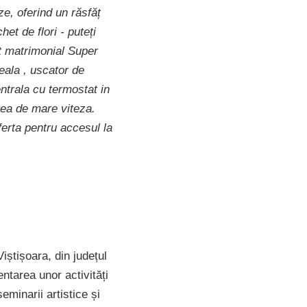
ze, oferind un răsfăț
t de flori - puteți
t matrimonial Super
eala , uscator de
entrala cu termostat in
tea de mare viteza.
ferta pentru accesul la
iștișoara, din județul
ntarea unor activități
eminarii artistice și