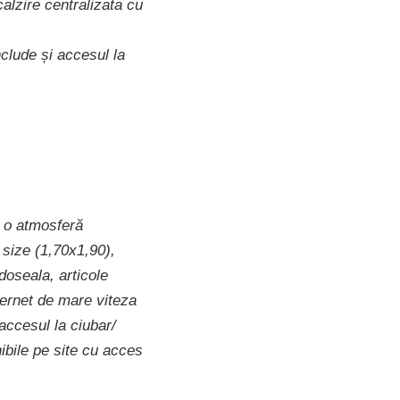
lzire centralizata cu
nclude și accesul la
 o atmosferă
 size (1,70x1,90),
doseala, articole
nternet de mare viteza
accesul la ciubar/
nibile pe site cu acces