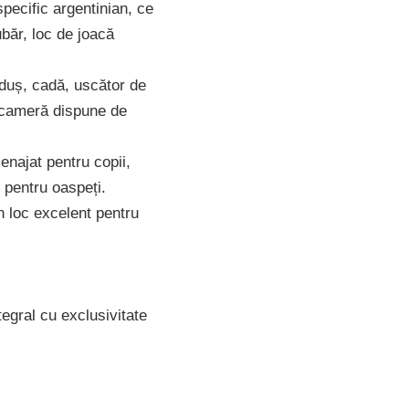
specific argentinian, ce
iubăr, loc de joacă
 duș, cadă, uscător de
e cameră dispune de
enajat pentru copii,
 pentru oaspeți.
n loc excelent pentru
tegral cu exclusivitate