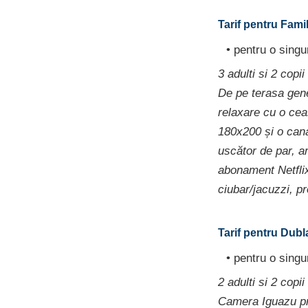
Tarif pentru Fami
• pentru o sing
3 adulti si 2 copii
De pe terasa gene
relaxare cu o ce
180x200 și o cana
uscător de par, a
abonament Netflix
ciubar/jacuzzi, p
Tarif pentru Dubla
• pentru o sing
2 adulti si 2 copii
Camera Iguazu pro