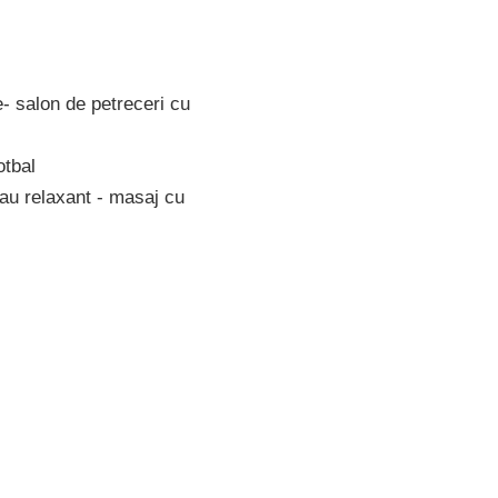
e- salon de petreceri cu
otbal
sau relaxant - masaj cu