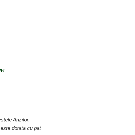
26:
tele Anzilor,
 este dotata cu pat