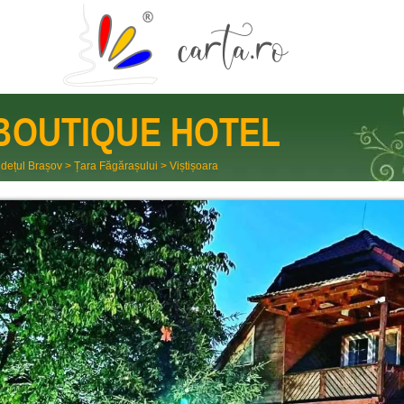
BOUTIQUE HOTEL
dețul Brașov
>
Țara Făgărașului
>
Viștișoara