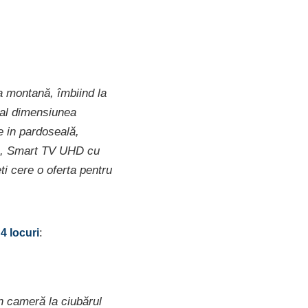
a montană, îmbiind la
ial dimensiunea
e in pardoseală,
ina, Smart TV UHD cu
ti cere o oferta pentru
:
 4 locuri
n cameră la ciubărul