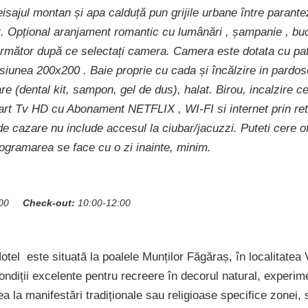
isajul montan și apa calduță pun grijile urbane între parante
. Opțional aranjament romantic cu lumânări , șampanie , buche
următor după ce selectați camera. Camera este dotata cu pa
iunea 200x200 . Baie proprie cu cada și încălzire in pardos
are (dental kit, sampon, gel de dus), halat. Birou, incalzire c
art Tv HD cu Abonament NETFLIX , WI-FI si internet prin re
de cazare nu include accesul la ciubar/jacuzzi. Puteti cere o
rogramarea se face cu o zi inainte, minim.
00
Check-out:
10:00-12:00
el este situată la poalele Munților Făgăraș, în localitatea V
ondiții excelente pentru recreere în decorul natural, experime
ea la manifestări tradiționale sau religioase specifice zonei, s