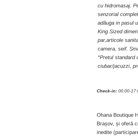
cu hidromasaj. Pe
senzorial complet
adăuga in pasul 
King Sized dimens
par,articole sanit
camera, seif. Sm
*Pretul standard 
ciubar/jacuzzi, p
Check-in:
00:00-17:
Ohana Boutique Hot
Brașov, și oferă c
inedite (participar