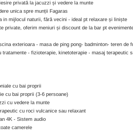
sire privată la jacuzzi și vedere la munte
ere unica spre munții Fagaras
 in mijlocul naturii, fără vecini - ideal pt relaxare și liniște
e private, oferim meniuri și discount de la bar pt eveniment
scina exterioara - masa de ping pong- badminton- teren de f
tratamente - fizioterapie, kinetoterapie - masaj terapeutic 
iale cu bai proprii
e cu bai proprii (3-6 persoane)
zzi cu vedere la munte
rapeutic cu roci vulcanice sau relaxant
ran 4K - Sistem audio
 toate camerele