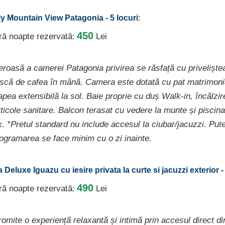
:
ly Mountain View Patagonia - 5 locuri
450
ură noapte rezervată:
Lei
roasă a camerei Patagonia privirea se răsfață cu priveliște
ască de cafea în mână. Camera este dotată cu pat matrimon
pea extensibilă la sol. Baie proprie cu duș Walk-in, încălzir
rticole sanitare. Balcon terasat cu vedere la munte și pisc
. *Pretul standard nu include accesul la ciubar/jacuzzi. Pute
rogramarea se face minim cu o zi inainte.
 Deluxe Iguazu cu iesire privata la curte si jacuzzi exterior -
490
ură noapte rezervată:
Lei
mite o experiență relaxantă și intimă prin accesul direct di