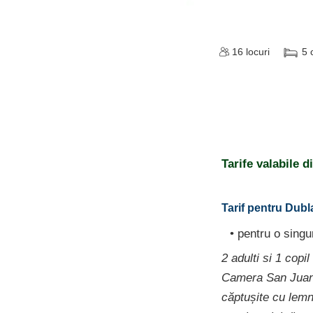
16
locuri
5
Tarife valabile 
Tarif pentru Dubl
• pentru o sing
2 adulti si 1 copil
Camera San Juan 
căptușite cu lemn