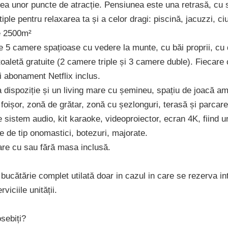
area unor puncte de atracție. Pensiunea este una retrasă, cu 
ltiple pentru relaxarea ta și a celor dragi: piscină, jacuzzi, c
te 2500m²
e 5 camere spațioase cu vedere la munte, cu băi proprii, cu
 toaletă gratuite (2 camere triple și 3 camere duble). Fiecar
i abonament Netflix inclus.
 dispoziție și un living mare cu șemineu, spațiu de joacă am
 foișor, zonă de grătar, zonă cu șezlonguri, terasă și parcare
 sistem audio, kit karaoke, videoproiector, ecran 4K, fiind u
 de tip onomastici, botezuri, majorate.
are cu sau fără masa inclusă.
bucătărie complet utilată doar in cazul in care se rezerva in
viciile unității.
sebiți?