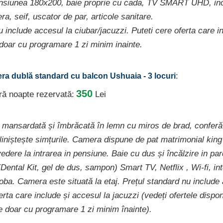
nsiunea 180x200, baie proprie cu cada, TV SMART UHD, inca
a, seif, uscator de par, articole sanitare.
 include accesul la ciubar/jacuzzi. Puteti cere oferta care i
 doar cu programare 1 zi minim inainte.
:
ra dublă standard cu balcon Ushuaia - 3 locuri
350
ură noapte rezervată:
Lei
mansardată și îmbrăcată în lemn cu miros de brad, conferă
 liniștește simțurile. Camera dispune de pat matrimonial king
edere la intrarea in pensiune. Baie cu dus și încălzire in par
(Dental Kit, gel de dus, sampon) Smart TV, Netflix , Wi-fi, i
roba. Camera este situată la etaj. Prețul standard nu include 
erta care include și accesul la jacuzzi (vedeți ofertele dispo
ce doar cu programare 1 zi minim înainte).