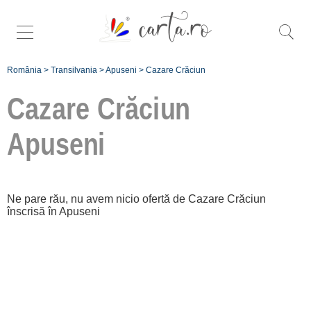
România
>
Transilvania
>
Apuseni
>
Cazare Crăciun
Cazare Crăciun
Apuseni
Înscrie o
unitate de cazare
Ne pare rău, nu avem nicio ofertă de Cazare Crăciun
înscrisă în Apuseni
despre C A R T A ®
termeni și condiții
contact
login