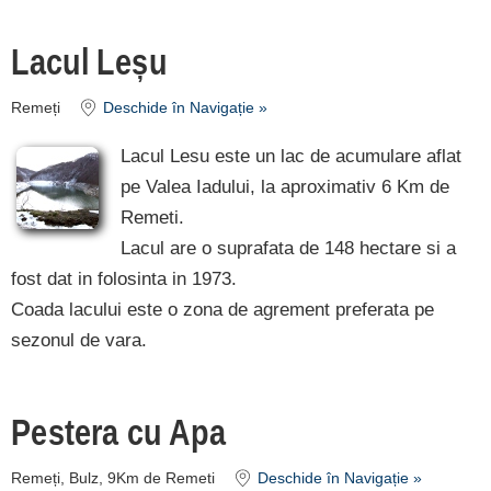
de cazare
Lacul Leșu
despre C A R T A ®
Remeți
Deschide în Navigație »
termeni și condiții
contact
Lacul Lesu este un lac de acumulare aflat
login
pe Valea Iadului, la aproximativ 6 Km de
Remeti.
Lacul are o suprafata de 148 hectare si a
fost dat in folosinta in 1973.
Coada lacului este o zona de agrement preferata pe
sezonul de vara.
Pestera cu Apa
Remeți, Bulz, 9Km de Remeti
Deschide în Navigație »