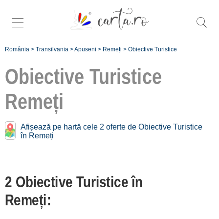
România
>
Transilvania
>
Apuseni
>
Remeți
>
Obiective Turistice
Obiective Turistice
Remeți
Obiective Turistice în
apropiere de
Remeți:
Afișează pe hartă cele 2 oferte de Obiective Turistice
în Remeți
Beliș
[1 oferte la 33.9 km]
Garda de Sus
2 Obiective Turistice în
[4 oferte la 45.5 km]
Remeți:
Înscrie o unitate