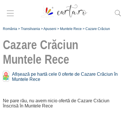
România
>
Transilvania
>
Apuseni
>
Muntele Rece
>
Cazare Crăciun
Cazare Crăciun
Muntele Rece
Înscrie
Afișează pe hartă cele 0 oferte de Cazare Crăciun în
Muntele Rece
o unitate de
cazare
Ne pare rău, nu avem nicio ofertă de Cazare Crăciun
despre C A
înscrisă în Muntele Rece
R T A ®
termeni și