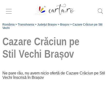
România
>
Transilvania
>
Județul Brașov
>
Brașov
>
Cazare Crăciun pe Stil
Vechi
Cazare Crăciun pe
Stil Vechi
Brașov
Caută mai
specific oferte de
crăciun pe stil
Ne pare rău, nu avem nicio ofertă de Cazare Crăciun pe Stil
vechi în
Brașov
:
Vechi înscrisă în Brașov
Orașul
Brașov [0 oferte
de Crăciun pe
Stil Vechi]