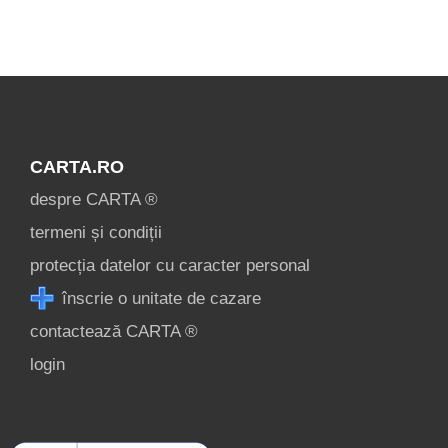
Înscrie o
unitate de
cazare
CARTA.RO
despre CARTA ®
despre C A R T
termeni și condiții
A ®
protecția datelor cu caracter personal
termeni și
înscrie o unitate de cazare
condiții
contactează CARTA ®
contact
login
login
Ce pot vizita în
Brașov? »