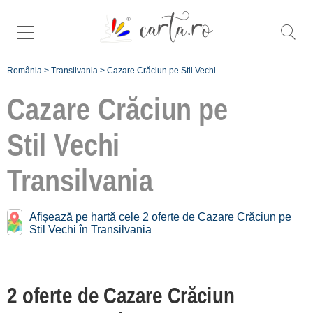
România
>
Transilvania
>
Cazare Crăciun pe Stil Vechi
Cazare Crăciun pe
Stil Vechi
Caută mai specific
oferte de crăciun pe
Transilvania
stil vechi în
Transilvania:
Afișează pe hartă cele 2 oferte de Cazare Crăciun pe
Stil Vechi în Transilvania
Zona Bistrița [1]
Bran - Moeciu [1]
2 oferte de Cazare Crăciun
Înscrie o unitate