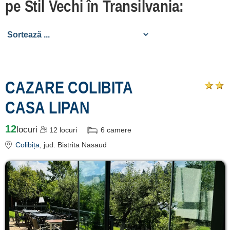
pe Stil Vechi în Transilvania:
de cazare
despre C A R T A ®
termeni și condiții
contact
CAZARE COLIBITA
login
CASA LIPAN
Ce pot vizita în
Transilvania? »
12
locuri
12
locuri
6
camere
Colibița
, jud. Bistrita Nasaud