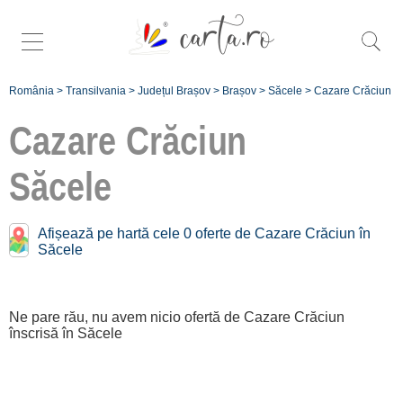
România
>
Transilvania
>
Județul Brașov
>
Brașov
>
Săcele
>
Cazare Crăciun
Cazare Crăciun
Săcele
Înscrie
Afișează pe hartă cele 0 oferte de Cazare Crăciun în
Săcele
o unitate de
cazare
Ne pare rău, nu avem nicio ofertă de Cazare Crăciun
despre C A
înscrisă în Săcele
R T A ®
termeni și