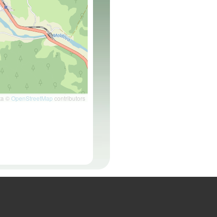
ta ©
OpenStreetMap
contributors