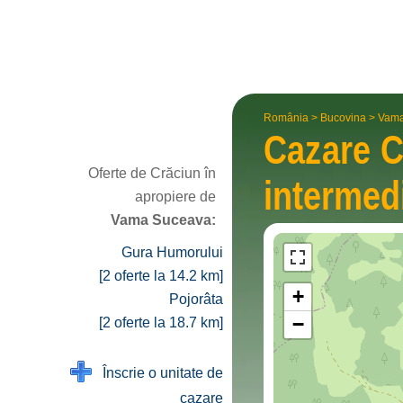
România
>
Bucovina
>
Vama
Cazare 
Oferte de Crăciun în
interme­d
apropiere de
Vama Suceava:
Gura Humorului
[2 oferte la 14.2 km]
+
Pojorâta
−
[2 oferte la 18.7 km]
Înscrie o unitate de
cazare