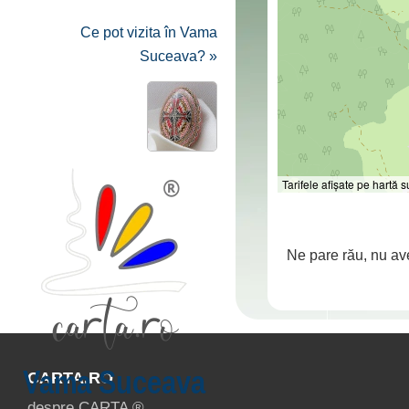
Ce pot vizita în Vama
Suceava? »
Tarifele afișate pe hartă
Ne pare rău, nu av
Vama Suceava
CARTA.RO
despre CARTA ®