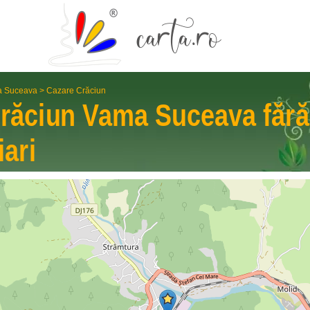
 Suceava
>
Cazare Crăciun
Crăciun
Vama Suceava
fără
iari