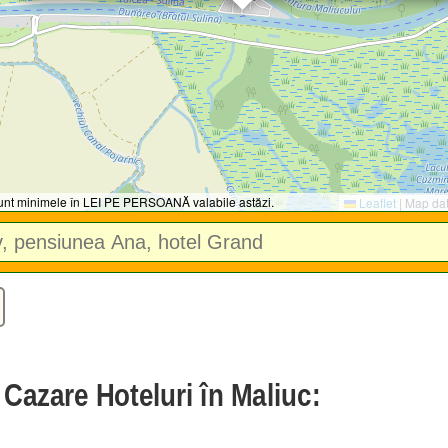
 sunt minimele în LEI PE PERSOANĂ valabile astăzi.
Leaflet
|
Map da
 Cazare Hoteluri în Maliuc: