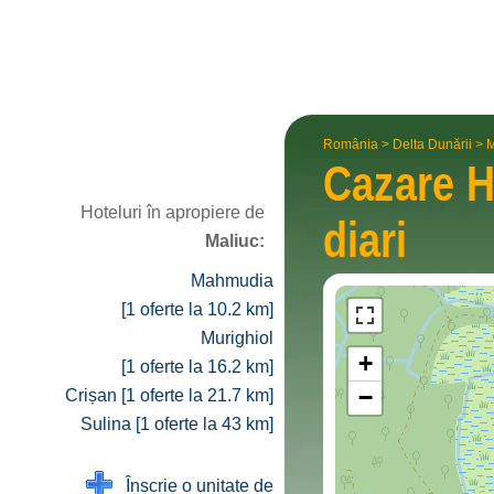
România
>
Delta Dunării
>
M
Cazare H
Hoteluri în apropiere de
diari
Maliuc:
Mahmudia
[1 oferte la 10.2 km]
Murighiol
+
[1 oferte la 16.2 km]
−
Crișan [1 oferte la 21.7 km]
Sulina [1 oferte la 43 km]
Înscrie o unitate de