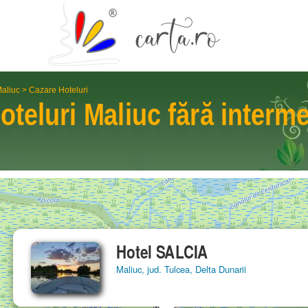
aliuc
>
Cazare Hoteluri
oteluri
Maliuc
fără interme
Hotel SALCIA
Maliuc, jud. Tulcea, Delta Dunarii