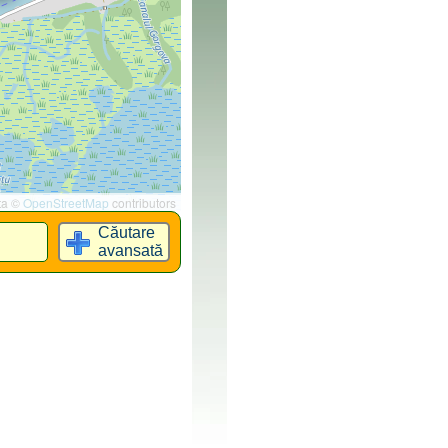
ta ©
OpenStreetMap
contributors
Căutare
avansată