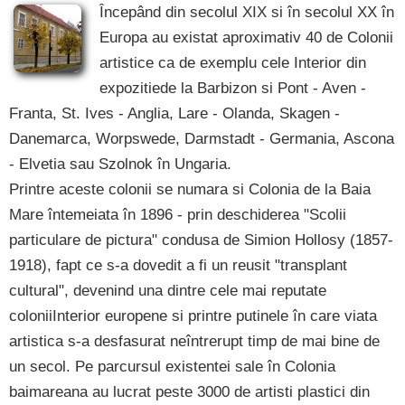
Începând din secolul XIX si în secolul XX în
Europa au existat aproximativ 40 de Colonii
artistice ca de exemplu cele Interior din
expozitiede la Barbizon si Pont - Aven -
Franta, St. Ives - Anglia, Lare - Olanda, Skagen -
Danemarca, Worpswede, Darmstadt - Germania, Ascona
- Elvetia sau Szolnok în Ungaria.
Printre aceste colonii se numara si Colonia de la Baia
Mare întemeiata în 1896 - prin deschiderea "Scolii
particulare de pictura" condusa de Simion Hollosy (1857-
1918), fapt ce s-a dovedit a fi un reusit "transplant
cultural", devenind una dintre cele mai reputate
coloniiInterior europene si printre putinele în care viata
artistica s-a desfasurat neîntrerupt timp de mai bine de
un secol. Pe parcursul existentei sale în Colonia
baimareana au lucrat peste 3000 de artisti plastici din