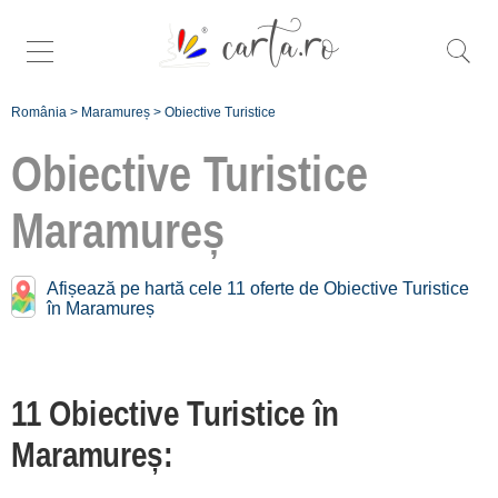
România
>
Maramureș
>
Obiective Turistice
Obiective Turistice
Maramureș
Caută mai
specific obiective
Afișează pe hartă cele 11 oferte de Obiective Turistice
turistice în
în Maramureș
Maramureș:
Județul
11 Obiective Turistice în
Maramureș [11]
Maramureș:
Înscrie o