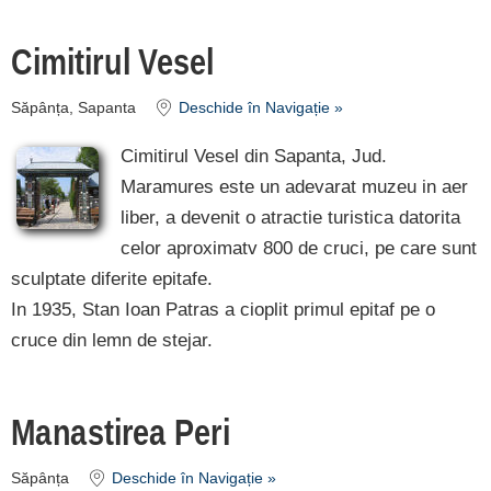
unitate de
Cimitirul Vesel
cazare
despre C A R T
Săpânța, Sapanta
Deschide în Navigație »
A ®
Cimitirul Vesel din Sapanta, Jud.
termeni și
Maramures este un adevarat muzeu in aer
condiții
liber, a devenit o atractie turistica datorita
celor aproximatv 800 de cruci, pe care sunt
contact
sculptate diferite epitafe.
login
In 1935, Stan Ioan Patras a cioplit primul epitaf pe o
cruce din lemn de stejar.
Manastirea Peri
Săpânța
Deschide în Navigație »