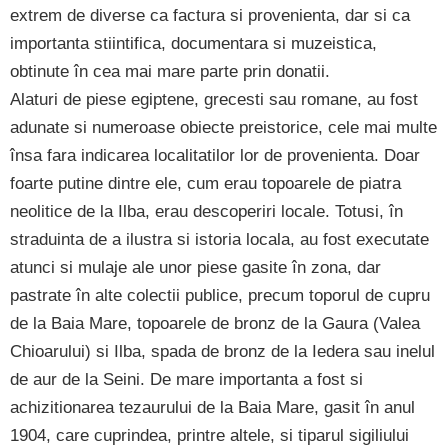
extrem de diverse ca factura si provenienta, dar si ca
importanta stiintifica, documentara si muzeistica,
obtinute în cea mai mare parte prin donatii.
Alaturi de piese egiptene, grecesti sau romane, au fost
adunate si numeroase obiecte preistorice, cele mai multe
însa fara indicarea localitatilor lor de provenienta. Doar
foarte putine dintre ele, cum erau topoarele de piatra
neolitice de la Ilba, erau descoperiri locale. Totusi, în
straduinta de a ilustra si istoria locala, au fost executate
atunci si mulaje ale unor piese gasite în zona, dar
pastrate în alte colectii publice, precum toporul de cupru
de la Baia Mare, topoarele de bronz de la Gaura (Valea
Chioarului) si Ilba, spada de bronz de la Iedera sau inelul
de aur de la Seini. De mare importanta a fost si
achizitionarea tezaurului de la Baia Mare, gasit în anul
1904, care cuprindea, printre altele, si tiparul sigiliului