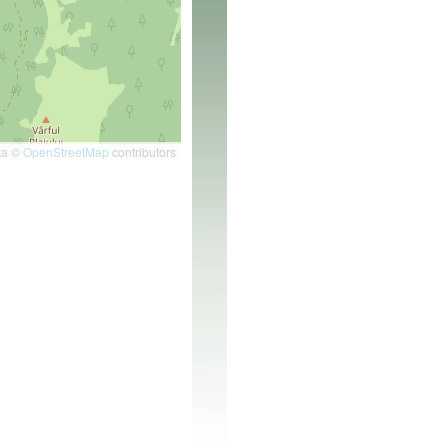
ta ©
OpenStreetMap
contributors