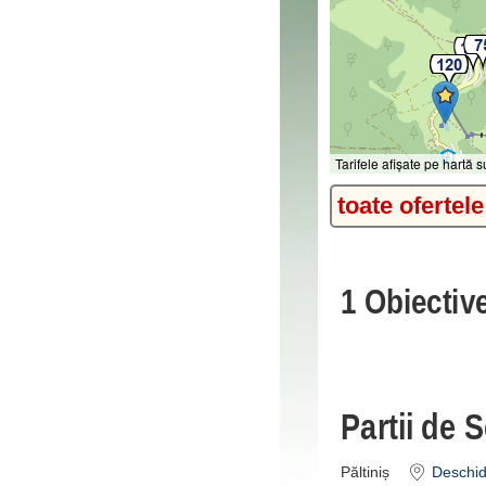
Tarifele afișate pe hartă
toate ofertele
1 Obiective
Partii de 
Păltiniș
Deschide