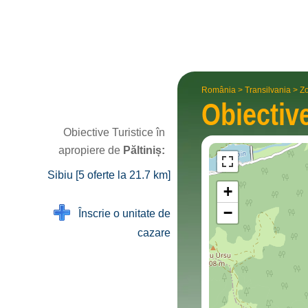
România
>
Transilvania
>
Zo
Obiectiv
Obiective Turistice în
apropiere de
Păltiniș:
Sibiu [5 oferte la 21.7 km]
+
−
Înscrie o unitate de
cazare