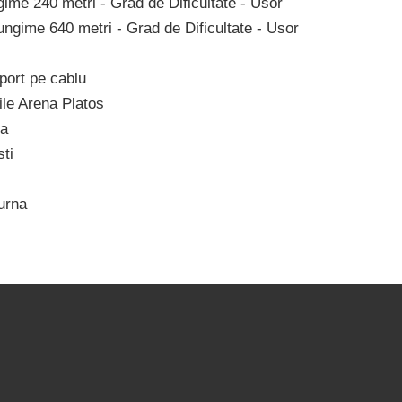
gime 240 metri - Grad de Dificultate - Usor
lungime 640 metri - Grad de Dificultate - Usor
sport pe cablu
iile Arena Platos
sa
ti
turna