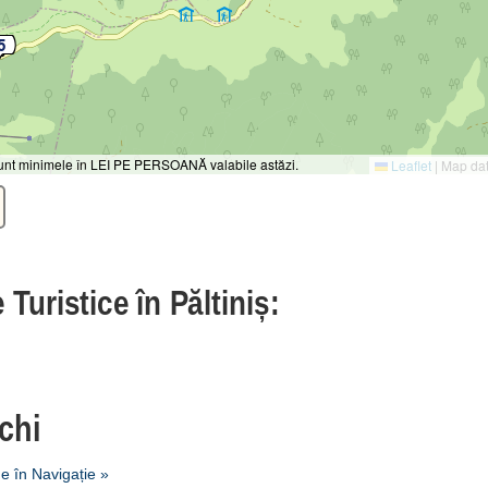
 sunt minimele în LEI PE PERSOANĂ valabile astăzi.
Leaflet
|
Map da
 Turistice în Păltiniș:
Schi
 în Navigație »