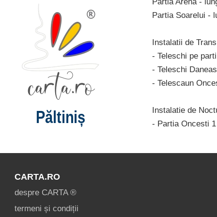
Partia Arena - lun
Partia Soarelui - 
Instalatii de Tran
- Teleschi pe part
- Teleschi Danea
- Telescaun Onces
Instalatie de Noc
Păltiniș
- Partia Oncesti 1
CARTA.RO
despre CARTA ®
termeni și condiții