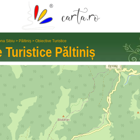
na Sibiu
>
Păltiniș
>
Obiective Turistice
e Turistice
Păltiniș