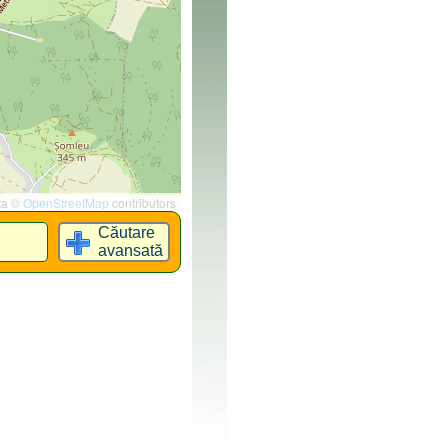
ta ©
OpenStreetMap
contributors
Căutare
avansată