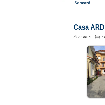
Casa AR
20
locuri
7