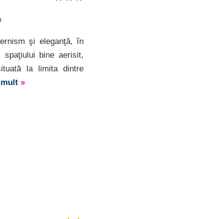
r
ernism şi eleganţă, în
spaţiului bine aerisit,
ată la limita dintre
i mult
»