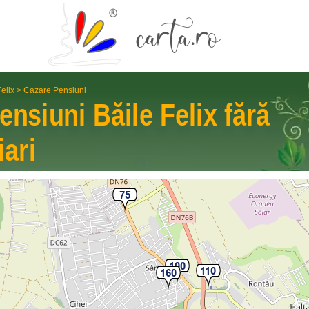
Felix
>
Cazare Pensiuni
ensiuni
Băile Felix
fără
iari