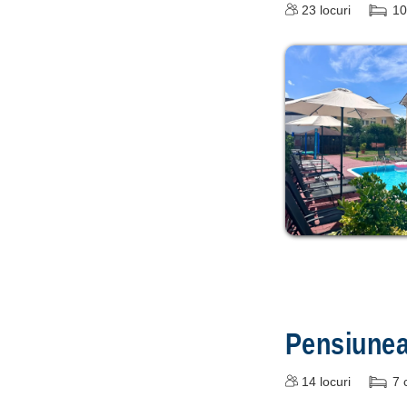
23
locuri
10
Pensiune
14
locuri
7