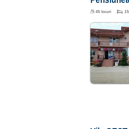
45
locuri
15