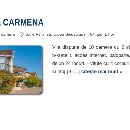
ea CARMENA
camere
Băile Felix
, str. Calea Beiusului, nr. 64
, jud. Bihor
Vila dispune de 10 camere cu 2 si 
tv-satelit, acces internet, balcoane
dejun 24 locuri. - vilute cu 4 corpur
si etaj (8 [...]
citește mai mult
»