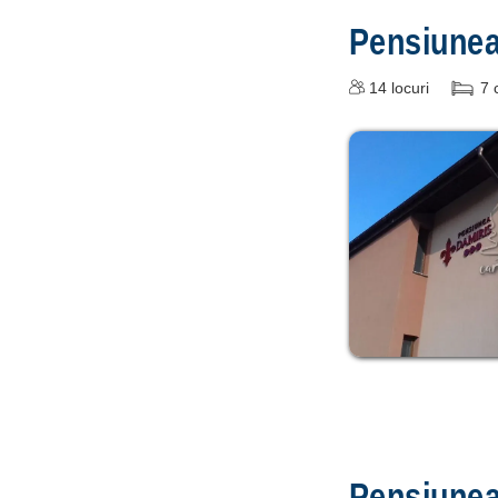
Pensiune
14
locuri
7
Pensiune