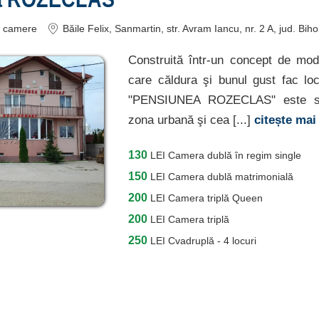
camere
Băile Felix
, Sanmartin, str. Avram Iancu, nr. 2 A
, jud. Biho
Construită într-un concept de mod
care căldura şi bunul gust fac loc 
"PENSIUNEA ROZECLAS" este situ
zona urbană şi cea [...]
citește ma
130
LEI
Camera dublă în regim single
150
LEI
Camera dublă matrimonială
200
LEI
Camera triplă Queen
200
LEI
Camera triplă
250
LEI
Cvadruplă - 4 locuri