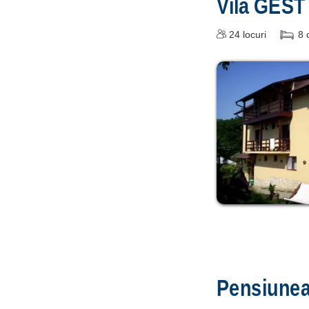
Vila GEST
24
locuri
8
Pensiune