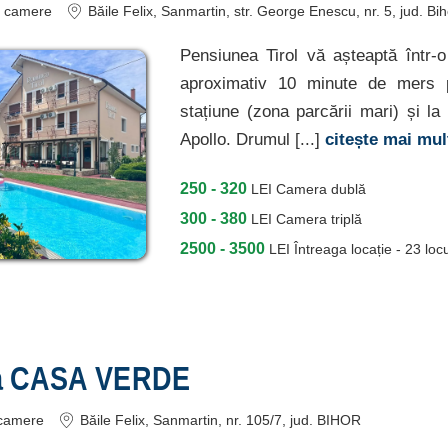
camere
Băile Felix
, Sanmartin, str. George Enescu, nr. 5
, jud. Bi
Pensiunea Tirol vă așteaptă într-o 
aproximativ 10 minute de mers p
stațiune (zona parcării mari) și l
Apollo. Drumul [...]
citește mai mu
250 - 320
LEI
Camera dublă
300 - 380
LEI
Camera triplă
2500 - 3500
LEI
Întreaga locație - 23 locu
a CASA VERDE
camere
Băile Felix
, Sanmartin, nr. 105/7
, jud. BIHOR