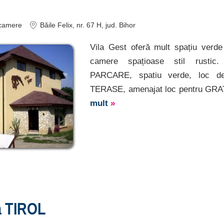
camere
Băile Felix
, nr. 67 H
, jud. Bihor
Vila Gest oferă mult spațiu verde 
camere spațioase stil rustic.
PARCARE, spatiu verde, loc de
TERASE, amenajat loc pentru GRAT
mult
»
a TIROL