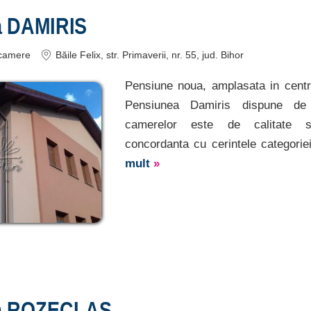
a DAMIRIS
camere
Băile Felix
, str. Primaverii, nr. 55
, jud. Bihor
Pensiune noua, amplasata in centrul
Pensiunea Damiris dispune de
camerelor este de calitate su
concordanta cu cerintele categoriei
mult
»
a ROZECLAS