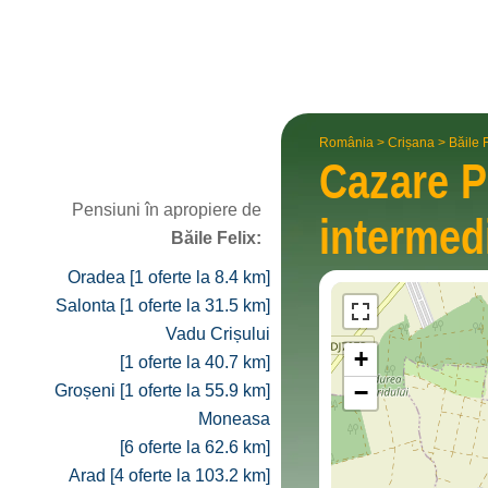
România
>
Crișana
>
Băile 
Cazare P
Pensiuni în apropiere de
interme­d
Băile Felix:
Oradea [1 oferte la 8.4 km]
Salonta [1 oferte la 31.5 km]
Vadu Crișului
+
[1 oferte la 40.7 km]
−
Groșeni [1 oferte la 55.9 km]
Moneasa
[6 oferte la 62.6 km]
Arad [4 oferte la 103.2 km]