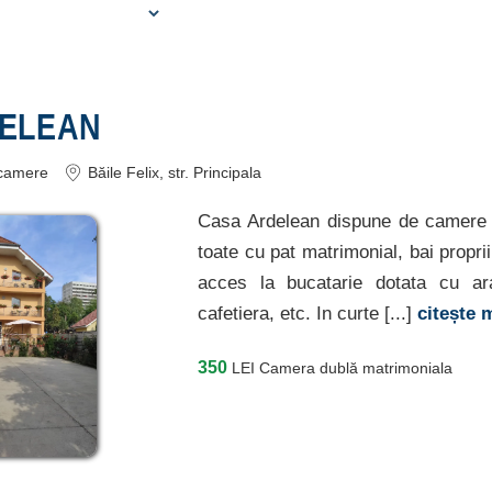
DELEAN
camere
Băile Felix
, str. Principala
Casa Ardelean dispune de camere 
toate cu pat matrimonial, bai proprii 
acces la bucatarie dotata cu ara
cafetiera, etc. In curte [...]
citește 
350
LEI
Camera dublă matrimoniala