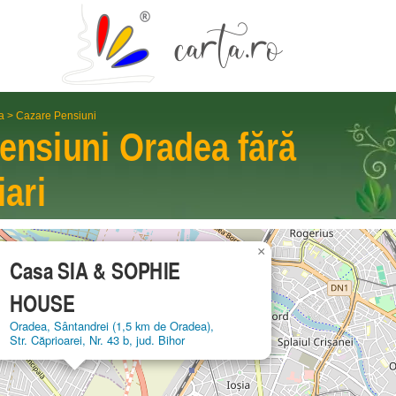
a
>
Cazare Pensiuni
ensiuni
Oradea
fără
iari
×
Casa SIA & SOPHIE
HOUSE
Oradea, Sântandrei (1,5 km de Oradea),
Str. Căprioarei, Nr. 43 b, jud. Bihor