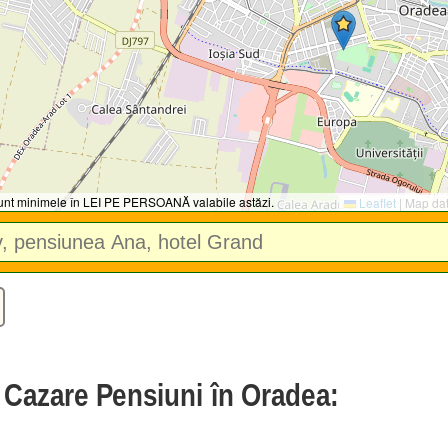
 sunt minimele în LEI PE PERSOANĂ valabile astăzi.
Leaflet
|
Map da
e Cazare Pensiuni în Oradea: