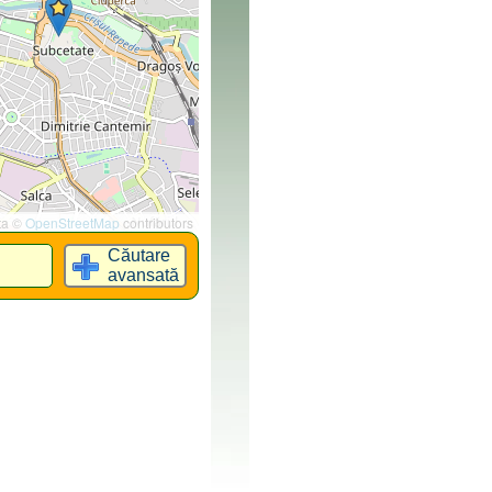
ta ©
OpenStreetMap
contributors
Căutare
avansată