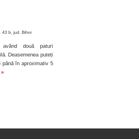
. 43 b
, jud. Bihor
 având două paturi
ilă. Deasemenea puteți
i până în aproximativ 5
t
»