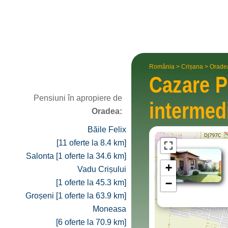
România
>
Crișana
>
Orade
Cazare P
Pensiuni în apropiere de
interme­d
Oradea:
Băile Felix
[11 oferte la 8.4 km]
Salonta [1 oferte la 34.6 km]
+
Vadu Crișului
−
[1 oferte la 45.3 km]
Groșeni [1 oferte la 63.9 km]
Moneasa
[6 oferte la 70.9 km]