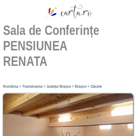
Sala de Conferințe
PENSIUNEA
RENATA
România
>
Transilvania
>
Județul Brașov
>
Brașov
>
Săcele