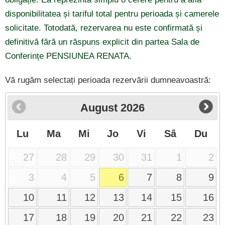
disponibilitatea și tariful total pentru perioada și camerele
solicitate. Totodată, rezervarea nu este confirmată și
definitivă fără un răspuns explicit din partea Sala de
Conferințe PENSIUNEA RENATA.
Vă rugăm selectați perioada rezervării dumneavoastră:
August
2026
Lu
Ma
Mi
Jo
Vi
Sâ
Du
27
28
29
30
31
1
2
3
4
5
6
7
8
9
10
11
12
13
14
15
16
17
18
19
20
21
22
23