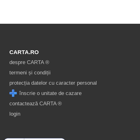
Înscrie o
unitate de
cazare
CARTA.RO
despre C A R T
despre CARTA ®
A ®
termeni și condiții
termeni și
protecția datelor cu caracter personal
condiții
înscrie o unitate de cazare
contact
contactează CARTA ®
login
login
Ce pot vizita în
Baia Mare? »