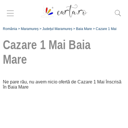
România
>
Maramureș
>
Județul Maramureș
>
Baia Mare
>
Cazare 1 Mai
Cazare 1 Mai
Baia
Mare
Caută mai
specific oferte de
1 mai în
Ne pare rău, nu avem nicio ofertă de Cazare 1 Mai înscrisă
Baia Mare
:
în Baia Mare
Orașul Baia
Mare [0 oferte
de 1 Mai]