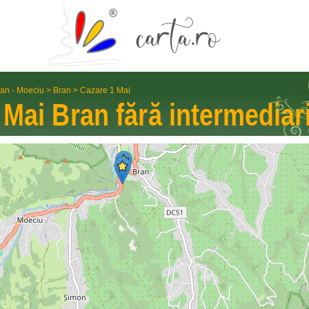
an - Moeciu
>
Bran
>
Cazare 1 Mai
 Mai
Bran
fără interme­diar