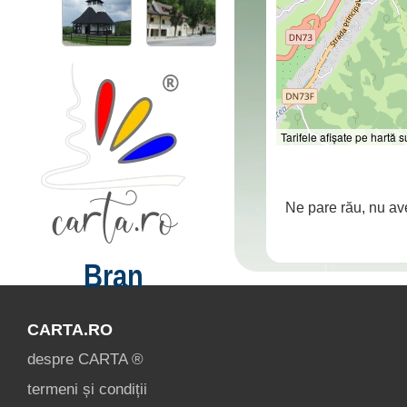
Tarifele afișate pe hartă
Ne pare rău, nu av
Bran
CARTA.RO
despre CARTA ®
termeni și condiții