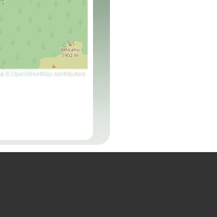
ta ©
OpenStreetMap
contributors