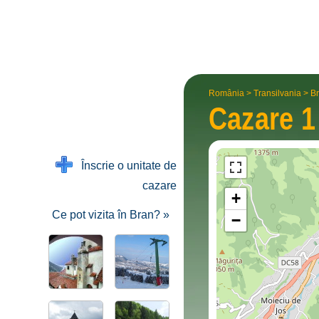
România
>
Transilvania
>
Br
Cazare 1
Înscrie o unitate de
cazare
+
Ce pot vizita în Bran? »
−