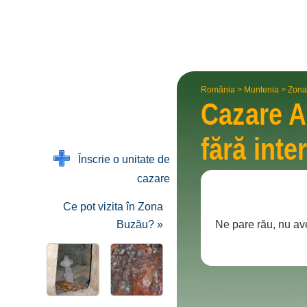
România
>
Muntenia
>
Zona
Cazare 
fără inte
Înscrie o unitate de
cazare
Ce pot vizita în Zona
Buzău? »
Ne pare rău, nu av