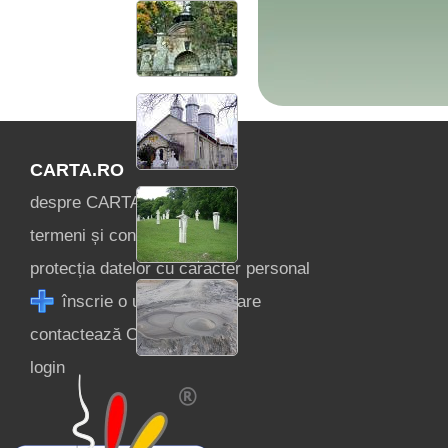
CARTA.RO
despre CARTA ®
termeni și condiții
protecția datelor cu caracter personal
înscrie o unitate de cazare
contactează CARTA ®
login