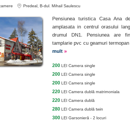
camere
Predeal
, B-dul. Mihail Saulescu
Pensiunea turistica Casa Ana de
amplasata in centrul orasului lan
drumul DN1. Pensiunea are fin
tamplarie pvc cu geamuri termopan g
mult
»
200
LEI
Camera single
200
LEI
Camera single
200
LEI
Camera single
220
LEI
Camera dublă matrimoniala
220
LEI
Camera dublă
280
LEI
Camera dublă twin
300
LEI
Garsonieră - 2 locuri