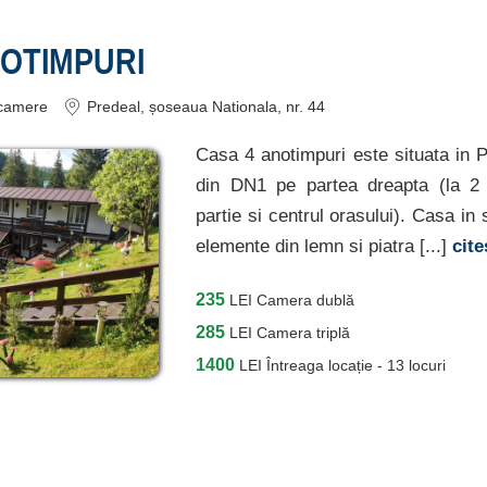
NOTIMPURI
camere
Predeal
, șoseaua Nationala, nr. 44
Casa 4 anotimpuri este situata in 
din DN1 pe partea dreapta (la 2
partie si centrul orasului). Casa in
elemente din lemn si piatra [...]
cit
235
LEI
Camera dublă
285
LEI
Camera triplă
1400
LEI
Întreaga locație - 13 locuri