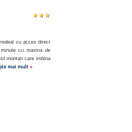
Predeal cu acces direct
 minute cu masina de
 stil montan care imbina
ește mai mult
»