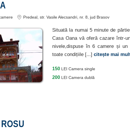
NA
camere
Predeal
, str. Vasile Alecsandri, nr. 8
, jud Brasov
Situată la numai 5 minute de părti
Casa Oana vă oferă cazare într-u
nivele,dispuse în 6 camere și un 
toate condițiile [...]
citește mai mul
150
LEI
Camera single
200
LEI
Camera dublă
 ROSU