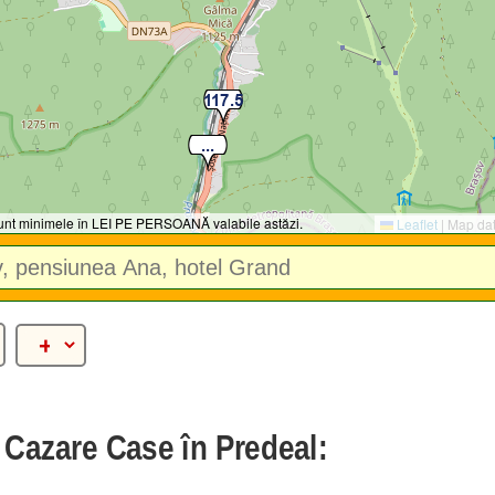
 sunt minimele în LEI PE PERSOANĂ valabile astăzi.
Leaflet
|
Map da
e Cazare Case în Predeal: