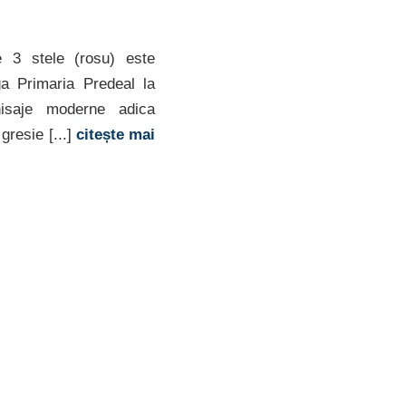
 3 stele (rosu) este
ga Primaria Predeal la
isaje moderne adica
resie [...]
citește mai