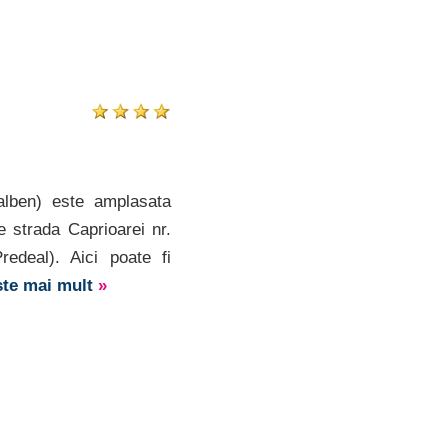
lben) este amplasata
pe strada Caprioarei nr.
edeal). Aici poate fi
ște mai mult
»