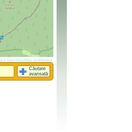
ta ©
OpenStreetMap
contributors
Căutare
avansată