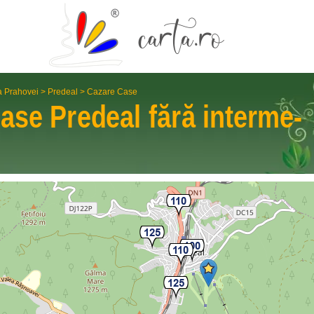
a Prahovei
>
Predeal
>
Cazare Case
Case
Predeal
fără interme­