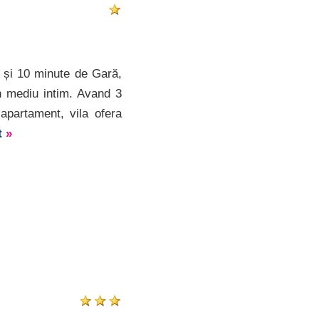
e și 10 minute de Gară,
n mediu intim. Avand 3
apartament, vila ofera
t
»