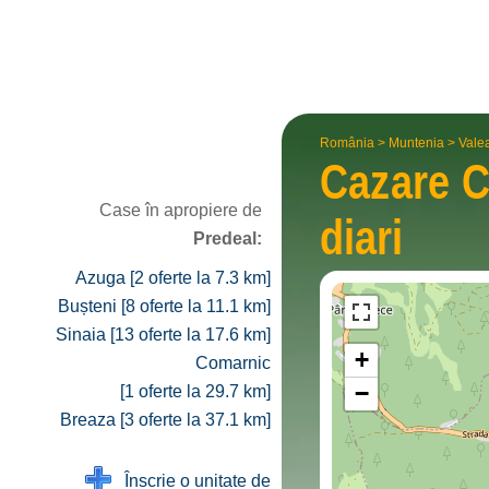
România
>
Muntenia
>
Vale
Cazare 
Case în apropiere de
diari
Predeal:
Azuga [2 oferte la 7.3 km]
Bușteni [8 oferte la 11.1 km]
Sinaia [13 oferte la 17.6 km]
+
Comarnic
−
[1 oferte la 29.7 km]
Breaza [3 oferte la 37.1 km]
Înscrie o unitate de