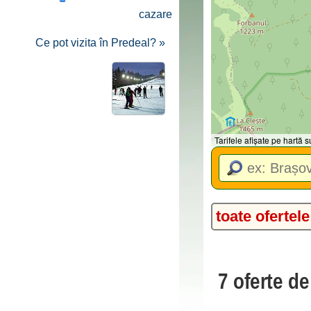
cazare
Ce pot vizita în Predeal? »
Tarifele afișate pe hartă
toate ofertele
7 oferte d