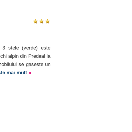
 3 stele (verde) este
chi alpin din Predeal la
mobilului se gaseste un
ște mai mult
»