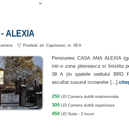
 - ALEXIA
camere
Predeal
, str. Caprioarei, nr. 38 A
Pensiunea CASA ANA ALEXIA (ga
intr-o zona pitoreasca si linistita 
38 A (in spatele sediului BRD Pr
ascultat susurul izvoarelor [...]
cite
250
LEI
Camera dublă matrimoniala
300
LEI
Camera dublă superioara
450
LEI
Suita - 2 locuri