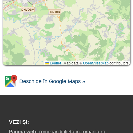
Leaflet
|
Map data ©
OpenStreetMap
contributors
Deschide în Google Maps »
VEZI ȘI:
Pagina web:
romeoandjulieta.in-romania.ro