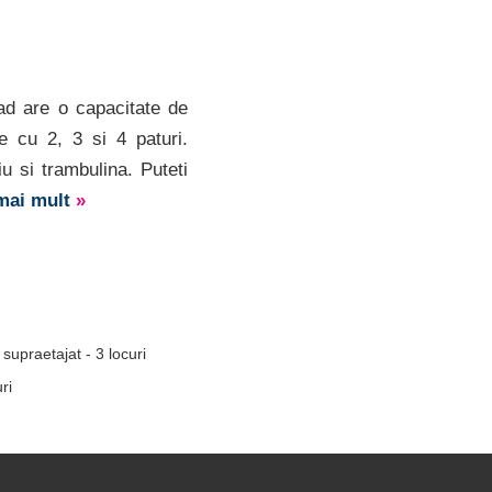
ad are o capacitate de
e cu 2, 3 si 4 paturi.
u si trambulina. Puteti
 mai mult
»
supraetajat - 3 locuri
ri