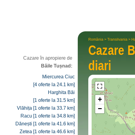
România
>
Transilvania
>
Ha
Cazare
B
Cazare în apropiere de
diari
Băile Tușnad:
Miercurea Ciuc
[4 oferte la 24.1 km]
Harghita Băi
+
[1 oferte la 31.5 km]
−
Vlăhița [1 oferte la 33.7 km]
Racu [1 oferte la 34.8 km]
Dănești [1 oferte la 41.6 km]
Zetea [1 oferte la 46.6 km]