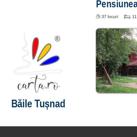
Pensiune
37
locuri
11
Băile Tușnad