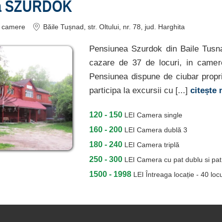
a SZURDOK
camere
Băile Tușnad
, str. Oltului, nr. 78
, jud. Harghita
Pensiunea Szurdok din Baile Tusn
cazare de 37 de locuri, in camer
Pensiunea dispune de ciubar propri
participa la excursii cu [...]
citește
120 - 150
LEI
Camera single
160 - 200
LEI
Camera dublă 3
180 - 240
LEI
Camera triplă
250 - 300
LEI
Camera cu pat dublu si pat 
1500 - 1998
LEI
Întreaga locație - 40 locu