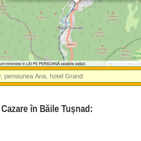
 sunt minimele în LEI PE PERSOANĂ valabile astăzi.
Leaflet
|
Map da
e Cazare în Băile Tușnad: