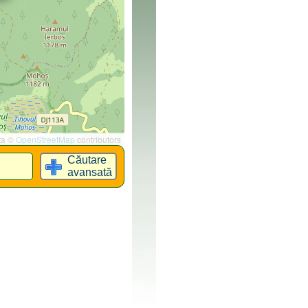
ta ©
OpenStreetMap
contributors
Căutare
avansată