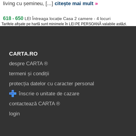
[4 oferte la 33.6 km]
living cu șemineu, [...]
citește mai mult
»
Izvorul Mureșului
618 - 650
LEI
Întreaga locație Casa 2 camere - 4 locuri
[1 oferte la 36.8 km]
Tarifele afișate pe hartă sunt minimele în LEI PE PERSOANĂ valabile astăzi.
Gheorgheni
[1 oferte la 40.7 km]
Băile Tușnad
CARTA.RO
[1 oferte la 46.6 km]
despre CARTA ®
Toplița
termeni și condiții
[1 oferte la 59 km]
protecția datelor cu caracter personal
Borsec
înscrie o unitate de cazare
[1 oferte la 65.1 km]
contactează CARTA ®
Bilbor
login
[1 oferte la 75.4 km]