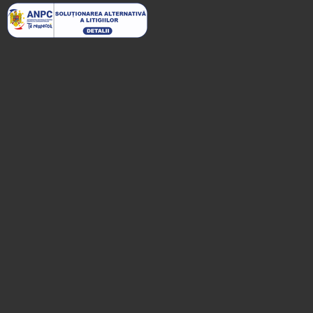
Înscrie o unitate
de cazare
despre C A R T A ®
termeni și condiții
contact
login