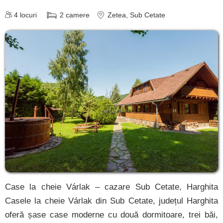
Mugeni
4
locuri
2
camere
Zetea
, Sub Cetate
[1 oferte la 19 km]
Harghita Băi
[1 oferte la 20.5 km]
Liban
[1 oferte la 21.3 km]
Praid
[2 oferte la 25.4 km]
Racu
[1 oferte la 30.4 km]
Dănești
Case la cheie Várlak – cazare Sub Cetate, Harghita
[1 oferte la 32.4 km]
Casele la cheie Várlak din Sub Cetate, județul Harghita
Miercurea Ciuc
oferă șase case moderne cu două dormitoare, trei băi,