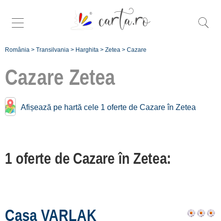
România
>
Transilvania
>
Harghita
>
Zetea
>
Cazare
Cazare
Zetea
Cazare în apropiere de
Afișează pe hartă cele 1 oferte de Cazare în Zetea
Zetea:
Odorheiu Secuiesc
1 oferte de Cazare în Zetea:
[3 oferte la 10.9 km]
Vlăhița
[1 oferte la 13.4 km]
Corund
Casa VARLAK
[1 oferte la 16.5 km]