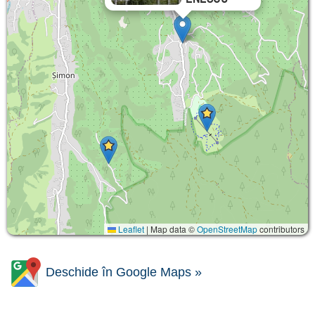
Leaflet
|
Map data ©
OpenStreetMap
contributors
Deschide în Google Maps »