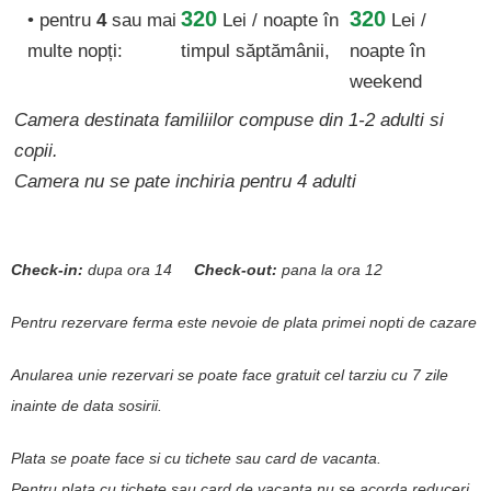
320
320
• pentru
4
sau mai
Lei / noapte
în
Lei /
multe nopți:
timpul săptămânii,
noapte în
weekend
Camera destinata familiilor compuse din 1-2 adulti si
copii.
Camera nu se pate inchiria pentru 4 adulti
Check-in:
dupa ora 14
Check-out:
pana la ora 12
Pentru rezervare ferma este nevoie de plata primei nopti de cazare
Anularea unie rezervari se poate face gratuit cel tarziu cu 7 zile
inainte de data sosirii.
Plata se poate face si cu tichete sau card de vacanta.
Pentru plata cu tichete sau card de vacanta nu se acorda reduceri