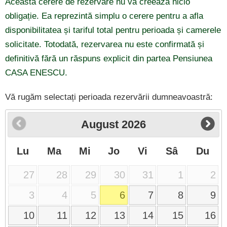
Această cerere de rezervare nu vă creează nicio
obligație. Ea reprezintă simplu o cerere pentru a afla
disponibilitatea și tariful total pentru perioada și camerele
solicitate. Totodată, rezervarea nu este confirmată și
definitivă fără un răspuns explicit din partea Pensiunea
CASA ENESCU.
Vă rugăm selectați perioada rezervării dumneavoastră:
August
2026
Lu
Ma
Mi
Jo
Vi
Sâ
Du
27
28
29
30
31
1
2
3
4
5
6
7
8
9
10
11
12
13
14
15
16