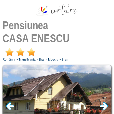
Pensiunea
CASA ENESCU
România
>
Transilvania
>
Bran - Moeciu
>
Bran