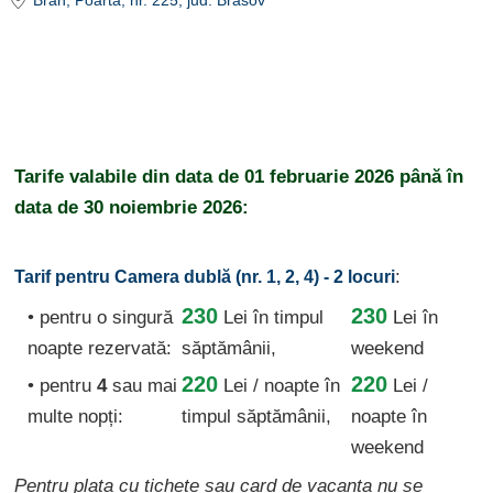
Bran
, Poarta, nr. 225
, jud. Brasov
Tarife valabile din data de
01 februarie 2026
până în
data de
30 noiembrie 2026:
:
Tarif pentru Camera dublă (nr. 1, 2, 4) - 2 locuri
230
230
• pentru o singură
Lei
în timpul
Lei în
noapte rezervată:
săptămânii,
weekend
220
220
• pentru
4
sau mai
Lei / noapte
în
Lei /
multe nopți:
timpul săptămânii,
noapte în
weekend
Pentru plata cu tichete sau card de vacanta nu se