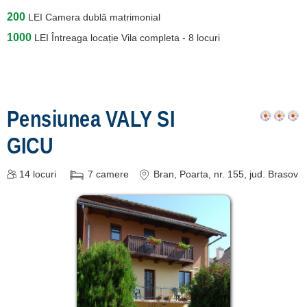
200
LEI
Camera dublă matrimonial
1000
LEI
Întreaga locație Vila completa - 8 locuri
Pensiunea VALY SI
GICU
14
locuri
7
camere
Bran
, Poarta, nr. 155
, jud. Brasov