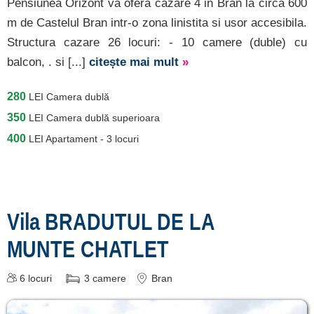
Pensiunea Orizont va ofera cazare 4 in Bran la circa 600
m de Castelul Bran intr-o zona linistita si usor accesibila.
Structura cazare 26 locuri: - 10 camere (duble) cu
balcon, . si [...]
citește mai mult
»
280
LEI
Camera dublă
350
LEI
Camera dublă superioara
400
LEI
Apartament - 3 locuri
Vila BRADUTUL DE LA
MUNTE CHATLET
6
locuri
3
camere
Bran