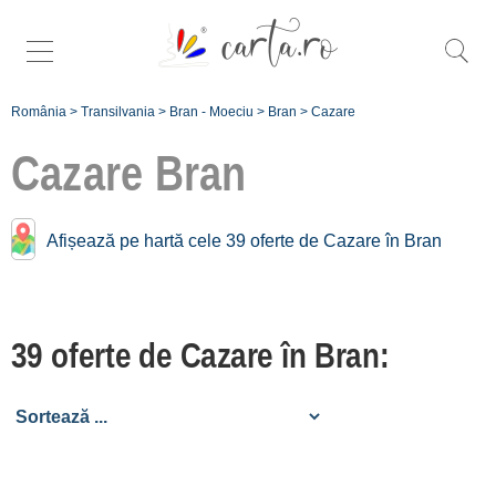
România
>
Transilvania
>
Bran - Moeciu
>
Bran
>
Cazare
Cazare
Bran
Cazare în apropiere de
Afișează pe hartă cele 39 oferte de Cazare în Bran
Bran:
Moeciu
39 oferte de Cazare în Bran:
[56 oferte la 5.1 km]
Fundata
[3 oferte la 10.3 km]
Șirnea
[2 oferte la 10.7 km]