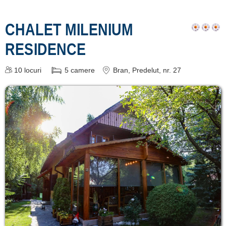
CHALET MILENIUM
RESIDENCE
10
locuri
5
camere
Bran
, Predelut, nr. 27