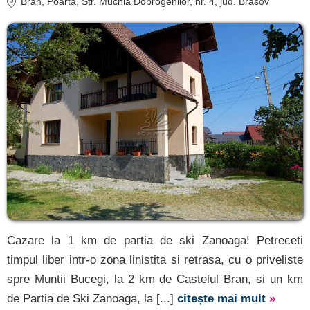
Bran
, Poarta, Str. Muchia Dobrogenilor, nr. 4
, jud. Brasov
Cazare la 1 km de partia de ski Zanoaga! Petreceti
timpul liber intr-o zona linistita si retrasa, cu o priveliste
spre Muntii Bucegi, la 2 km de Castelul Bran, si un km
de Partia de Ski Zanoaga, la [...]
citește mai mult
»