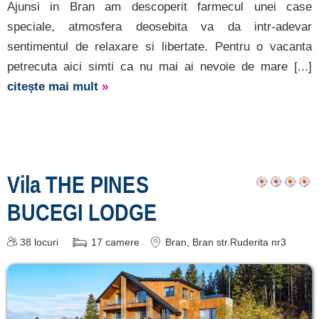
Ajunsi in Bran am descoperit farmecul unei case
Ce pot vizita în Bran? »
speciale, atmosfera deosebita va da intr-adevar
sentimentul de relaxare si libertate. Pentru o vacanta
petrecuta aici simti ca nu mai ai nevoie de mare [...]
citește mai mult
»
Vila THE PINES
BUCEGI LODGE
38
locuri
17
camere
Bran
, Bran str.Ruderita nr3