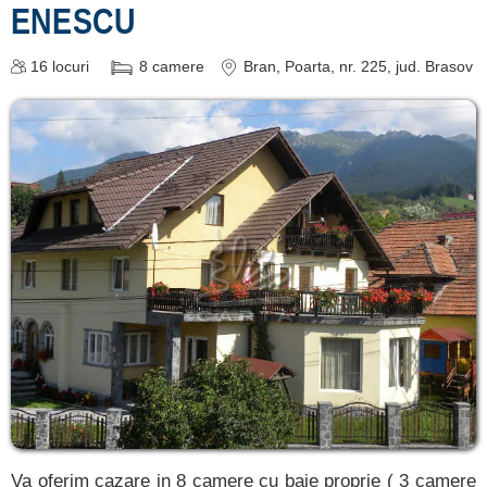
ENESCU
16
locuri
8
camere
Bran
, Poarta, nr. 225
, jud. Brasov
Va oferim cazare in 8 camere cu baie proprie ( 3 camere