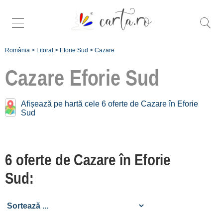
România
>
Litoral
>
Eforie Sud
>
Cazare
Cazare
Eforie Sud
Cazare în apropiere de
Afișează pe hartă cele 6 oferte de Cazare în Eforie
Sud
Eforie Sud:
Tuzla [4 oferte la 3.2 km]
6 oferte de Cazare în Eforie
Eforie Nord
[32 oferte la 3.8 km]
Sud:
Costinești
[31 oferte la 9.4 km]
23 August