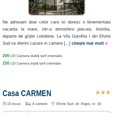
[6 oferte la 31.7 km]
Năvodari
[5 oferte la 32.3 km]
Ne adresam doar celor care isi doresc o binemeritata
Corbu
vacanta la mare, intr-o atmosfera placuta, linistita,
[4 oferte la 39.4 km]
departe de grijile cotidiene. La Vila Garofita I din Eforie
Vadu
Sud va oferim cazare in camere [...]
citește mai mult
»
[1 oferte la 47.1 km]
200
LEI
Camera dublă tarif orientativ
250
LEI
Camera triplă tarif orientativ
Înscrie o unitate de
cazare
despre C A R T A ®
Casa CARMEN
termeni și condiții
contact
15
locuri
4
camere
Eforie Sud
, str. Arges, nr. 16
login