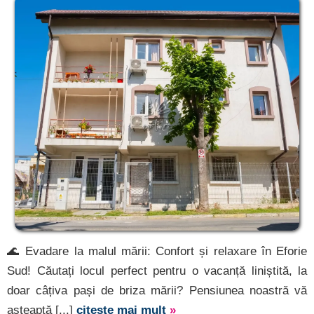
🌊 Evadare la malul mării: Confort și relaxare în Eforie
Sud! Căutați locul perfect pentru o vacanță liniștită, la
doar câțiva pași de briza mării? Pensiunea noastră vă
așteaptă [...]
citește mai mult
»